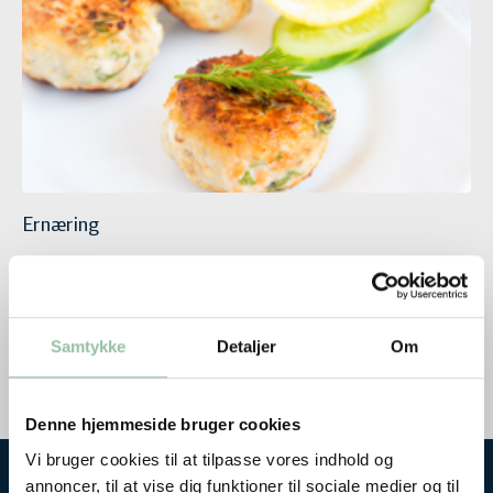
Ernæring
Fisk bidrager med protein, omega‑3 fedtsyrer,
D‑vitamin, B12, jod og selen. Se fiskens
ernæringsmæssige betydning i danskernes kost.
Samtykke
Detaljer
Om
Denne hjemmeside bruger cookies
Vi bruger cookies til at tilpasse vores indhold og
annoncer, til at vise dig funktioner til sociale medier og til
Måske er du også interesseret i disse