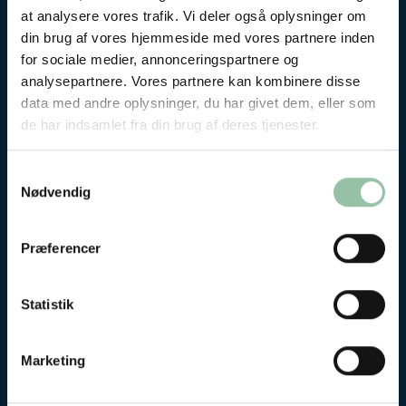
at analysere vores trafik. Vi deler også oplysninger om
fødevarer...
din brug af vores hjemmeside med vores partnere inden
for sociale medier, annonceringspartnere og
Kød
analysepartnere. Vores partnere kan kombinere disse
data med andre oplysninger, du har givet dem, eller som
de har indsamlet fra din brug af deres tjenester.
Samtykkevalg
Nødvendig
Præferencer
Statistik
Kød
Her kan du læse om ernæring, smag og
Marketing
kvalitet af kød samt om dyrevelfærd,