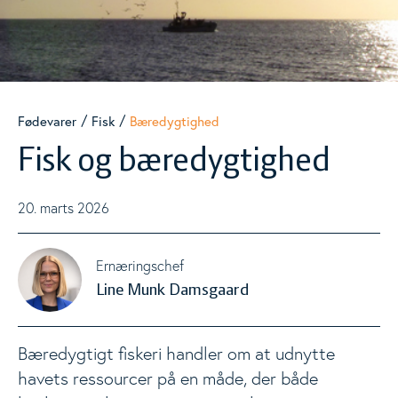
Bæredygtighed
Kvalitet og fødevaresikkerhed
Frugt og grøntsager
Togg
Fødevarer
Fisk
Bæredygtighed
Kartofler
Fisk og bæredygtighed
Togg
Brød, kornprodukter og fuldkorn
20. marts 2026
Togg
Kød
Togg
Ernæringschef
Line Munk Damsgaard
Mælk og mejeriprodukter
Togg
Bæredygtigt fiskeri handler om at udnytte
Æg
Togg
havets ressourcer på en måde, der både