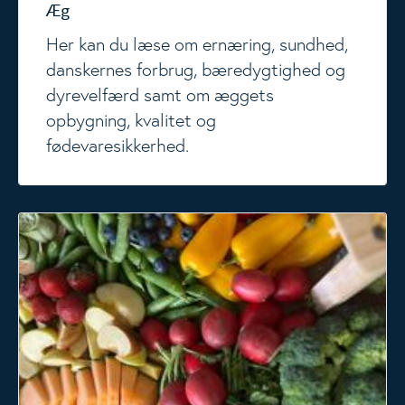
Æg
Her kan du læse om ernæring, sundhed,
danskernes forbrug, bæredygtighed og
dyrevelfærd samt om æggets
opbygning, kvalitet og
fødevaresikkerhed.
Frugt og grøntsager