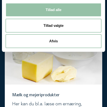
bæredygtighed, tilberedning og
fødevaresikkerhed.
Tillad alle
Tillad valgte
Mælk og mejeriprodukter
Afvis
Mælk og mejeriprodukter
Her kan du bl.a. læse om ernæring,