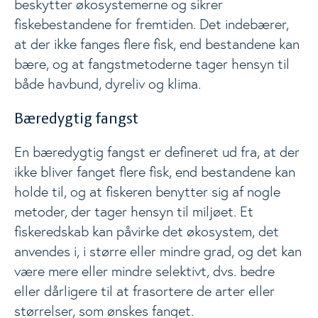
beskytter økosystemerne og sikrer
Energi og næringsstoffer
fiskebestandene for fremtiden. Det indebærer,
Togg
at der ikke fanges flere fisk, end bestandene kan
bære, og at fangstmetoderne tager hensyn til
Beregnere
Togg
både havbund, dyreliv og klima.
Bæredygtig fangst
Kostanbefalinger
Togg
En bæredygtig fangst er defineret ud fra, at der
ikke bliver fanget flere fisk, end bestandene kan
Livsstil
Togg
holde til, og at fiskeren benytter sig af nogle
metoder, der tager hensyn til miljøet. Et
Materialer
fiskeredskab kan påvirke det økosystem, det
Togg
anvendes i, i større eller mindre grad, og det kan
være mere eller mindre selektivt, dvs. bedre
Nyheder
eller dårligere til at frasortere de arter eller
størrelser, som ønskes fanget.