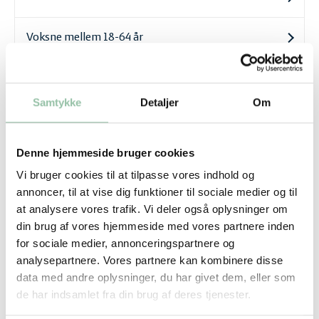
Voksne mellem 18-64 år
65+ årige
Samtykke
Detaljer
Om
Gravide
Denne hjemmeside bruger cookies
Hvordan ser det ud med danskernes
Vi bruger cookies til at tilpasse vores indhold og
annoncer, til at vise dig funktioner til sociale medier og til
mængde af fysisk aktivitet?
at analysere vores trafik. Vi deler også oplysninger om
Danmarks Tekniske Universitet (DTU)
udgav i
din brug af vores hjemmeside med vores partnere inden
for sociale medier, annonceringspartnere og
2009 en rapport med fokus på det fysiske
analysepartnere. Vores partnere kan kombinere disse
aktivitetsniveau og aktivitetsmønster i den
data med andre oplysninger, du har givet dem, eller som
voksne danske befolkning. Rapporten beskriver
de har indsamlet fra din brug af deres tjenester.
resultater fra ”Den nationale undersøgelse af