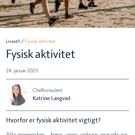
Danskernes kostvaner
Togg
Ultraforarbejdede fødevarer
Livsstil
Fysisk aktivitet
Vægttab
Togg
Fysisk aktivitet
Underernæring
24. januar 2023
Fysisk aktivitet
Chefkonsulent
Katrine Langvad
Nudging
Hvorfor er fysisk aktivitet vigtigt?
Måltidets betydning
Alle mennesker – børn, unge, voksne, gravide og