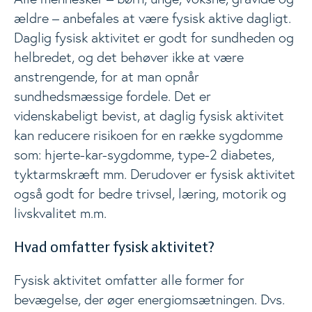
Madspild og madaffald i Danmark
ældre – anbefales at være fysisk aktive dagligt.
Daglig fysisk aktivitet er godt for sundheden og
Materialer
helbredet, og det behøver ikke at være
Togg
anstrengende, for at man opnår
sundhedsmæssige fordele. Det er
Nyheder
videnskabeligt bevist, at daglig fysisk aktivitet
kan reducere risikoen for en række sygdomme
Events
som: hjerte-kar-sygdomme, type-2 diabetes,
Togg
tyktarmskræft mm. Derudover er fysisk aktivitet
også godt for bedre trivsel, læring, motorik og
Analyser
livskvalitet m.m.
Hvad omfatter fysisk aktivitet?
Fysisk aktivitet omfatter alle former for
bevægelse, der øger energiomsætningen. Dvs.