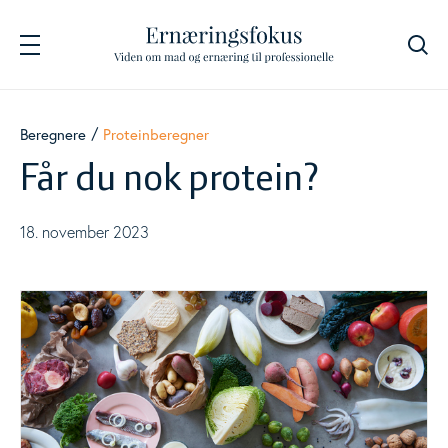
Søg
Navigation
Fødevarer
Beregnere
Proteinberegner
Togg
Får du nok protein?
Energi og næringsstoffer
Togg
18. november 2023
Beregnere
Togg
Måltidsberegner
Jernberegner