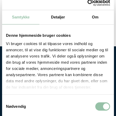
GÅ TIL PROTEINBEREGNEREN
Events
Togg
Samtykke
Detaljer
Om
Analyser
Denne hjemmeside bruger cookies
Vi bruger cookies til at tilpasse vores indhold og
annoncer, til at vise dig funktioner til sociale medier og til
at analysere vores trafik. Vi deler også oplysninger om
din brug af vores hjemmeside med vores partnere inden
Har du prøvet de andre beregnere?
for sociale medier, annonceringspartnere og
analysepartnere. Vores partnere kan kombinere disse
Lav personlige måltidsplaner med Måltidsberegneren
data med andre oplysninger, du har givet dem, eller som
de har indsamlet fra din brug af deres tjenester.
Samtykkevalg
Nødvendig