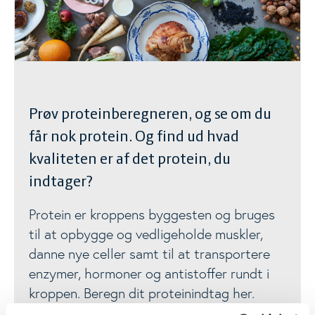
Calciumberegner
Proteinberegner
Kostrådsberegner
Prøv proteinberegneren, og se om du
får nok protein. Og find ud hvad
Kostanbefalinger
Togg
kvaliteten er af det protein, du
indtager?
Livsstil
Togg
Protein er kroppens byggesten og bruges
til at opbygge og vedligeholde muskler,
Materialer
Togg
danne nye celler samt til at transportere
enzymer, hormoner og antistoffer rundt i
kroppen. Beregn dit proteinindtag her.
Nyheder