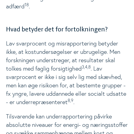
18
adfærd
.
Hvad betyder det for fortolkningen?
Lav svarprocent og misrapportering betyder
ikke, at kostundersøgelser er ubrugelige. Men
forskningen understreger, at resultater skal
3,4,8
tolkes med faglig forsigtighed
. Lav
svarprocent er ikke i sig selv lig med skævhed,
men kan øge risikoen for, at bestemte grupper -
fx yngre, lavere uddannede eller socialt udsatte
8,9
- er underrepræsenteret
.
Tilsvarende kan underrapportering påvirke
absolutte niveauer for energi- og næringsstoffer
og svække sammenhænge mellem kost og