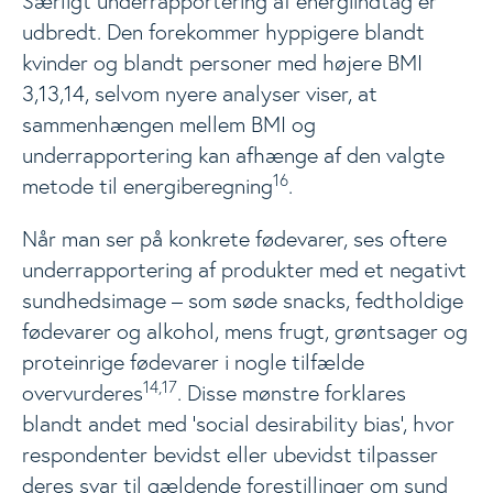
Særligt underrapportering af energiindtag er
udbredt. Den forekommer hyppigere blandt
kvinder og blandt personer med højere BMI
3,13,14, selvom nyere analyser viser, at
sammenhængen mellem BMI og
underrapportering kan afhænge af den valgte
16
metode til energiberegning
.
Når man ser på konkrete fødevarer, ses oftere
underrapportering af produkter med et negativt
sundhedsimage – som søde snacks, fedtholdige
fødevarer og alkohol, mens frugt, grøntsager og
proteinrige fødevarer i nogle tilfælde
14,17
overvurderes
. Disse mønstre forklares
blandt andet med ’social desirability bias’, hvor
respondenter bevidst eller ubevidst tilpasser
deres svar til gældende forestillinger om sund