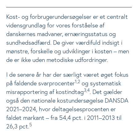
Kost- og forbrugerundersøgelser er et centralt
Madspild og madaffald i Danmark
vidensgrundlag for vores forståelse af
danskernes madvaner, ernæringsstatus og
Materialer
Togg
sundhedsadfærd. De giver værdifuld indsigt i
mønstre, forskelle og udviklinger i kosten – men
de er ikke uden metodiske udfordringer.
Nyheder
I de senere år har der særligt været øget fokus
1,2
Events
på faldende svarprocenter
og systematisk
Togg
3,4
misrapportering af kostindtag
. Det gælder
også den nationale kostundersøgelse DANSDA
Analyser
2021–2024, hvor deltagelsesprocenten er
faldet markant – fra 54,4 pct. i 2011–2013 til
5
26,3 pct.