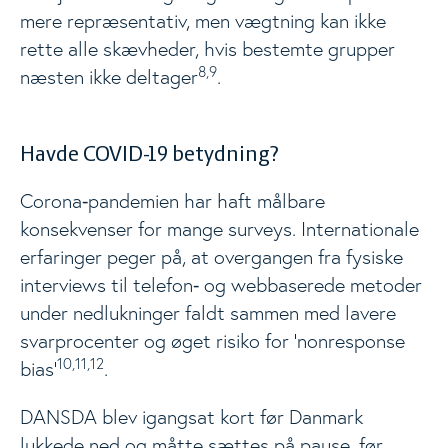
mere repræsentativ, men vægtning kan ikke
rette alle skævheder, hvis bestemte grupper
8,9
næsten ikke deltager
.
Havde COVID-19 betydning?
Corona‑pandemien har haft målbare
konsekvenser for mange surveys. Internationale
erfaringer peger på, at overgangen fra fysiske
interviews til telefon‑ og webbaserede metoder
under nedlukninger faldt sammen med lavere
svarprocenter og øget risiko for ’nonresponse
10,11,12
bias’
.
DANSDA blev igangsat kort før Danmark
lukkede ned og måtte sættes på pause, før