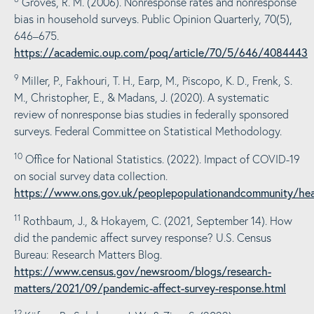
Groves, R. M. (2006). Nonresponse rates and nonresponse
bias in household surveys. Public Opinion Quarterly, 70(5),
646–675.
https://academic.oup.com/poq/article/70/5/646/4084443
9
Miller, P., Fakhouri, T. H., Earp, M., Piscopo, K. D., Frenk, S.
M., Christopher, E., & Madans, J. (2020). A systematic
review of nonresponse bias studies in federally sponsored
surveys. Federal Committee on Statistical Methodology.
10
Office for National Statistics. (2022). Impact of COVID-19
on social survey data collection.
https://www.ons.gov.uk/peoplepopulationandcommunity/heal
11
Rothbaum, J., & Hokayem, C. (2021, September 14). How
did the pandemic affect survey response? U.S. Census
Bureau: Research Matters Blog.
https://www.census.gov/newsroom/blogs/research-
matters/2021/09/pandemic-affect-survey-response.html
12