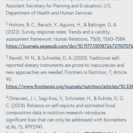
Assistant Secretary for Planning and Evaluation, U.S.
Department of Health and Human Services.
2
Holtom, B. C., Baruch, Y., Aguinis, H., & Ballinger, G. A.
(2022). Survey response rates: Trends and a validity
assessment framework. Human Relations, 75(8), 1560–1584.
https://journals.sagepub.com/doi/10.1177/001872672110707
3
Ravelli, M. N., & Schoeller, D. A. (2020).
Traditional self-
reported dietary instruments are prone to inaccuracies and
new approaches are needed. Frontiers in Nutrition, 7, Article
90.
https://www.frontiersin.org/journals/nutrition/articles/10.3
4
Ottaviani, J. I., Sagi-Kiss, V., Schroeter, H., & Kuhnle, G. G.
C. (2024). Reliance on self-reports and estimated food
composition data in nutrition research introduces
significant bias that can only be addressed with biomarkers.
eLife, 13, RP92941.