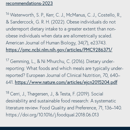
recommendations-2023
16
Waterworth, S. P., Kerr, C. J., McManus, C. J., Costello, R.,
& Sandercock, G. R. H. (2022). Obese individuals do not
underreport dietary intake to a greater extent than non-
obese individuals when data are allometrically scaled.
American Journal of Human Biology, 34(7), e23743.
https://pmc.ncbi.nlm.nih.gov/articles/PMC9286371/
17
Gemming, L., & Ni Mhurchu, C. (2016).
Dietary under-
reporting: What foods and which meals are typically under-
reported? European Journal of Clinical Nutrition, 70, 640–
https://www.nature.com/articles/ejcn2015204.pdf
641.
18
Cerri, J., Thøgersen, J., & Testa, F. (2019).
Social
desirability and sustainable food research: A systematic
literature review. Food Quality and Preference, 71, 136–140.
https://doi.org/10.1016/j.foodqual.2018.06.013