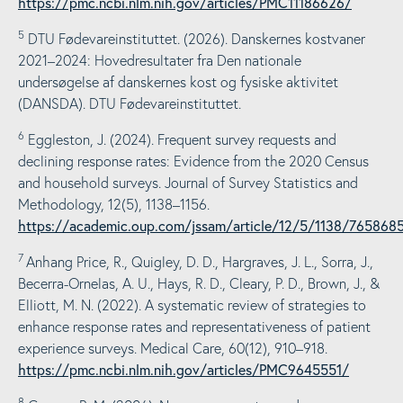
https://pmc.ncbi.nlm.nih.gov/articles/PMC11186626/
5
DTU Fødevareinstituttet. (2026). Danskernes kostvaner
2021–2024: Hovedresultater fra Den nationale
undersøgelse af danskernes kost og fysiske aktivitet
(DANSDA). DTU Fødevareinstituttet.
6
Eggleston, J. (2024). Frequent survey requests and
declining response rates: Evidence from the 2020 Census
and household surveys. Journal of Survey Statistics and
Methodology, 12(5), 1138–1156.
https://academic.oup.com/jssam/article/12/5/1138/765868
7
Anhang Price, R., Quigley, D. D., Hargraves, J. L., Sorra, J.,
Becerra-Ornelas, A. U., Hays, R. D., Cleary, P. D., Brown, J., &
Elliott, M. N. (2022). A systematic review of strategies to
enhance response rates and representativeness of patient
experience surveys. Medical Care, 60(12), 910–918.
https://pmc.ncbi.nlm.nih.gov/articles/PMC9645551/
8