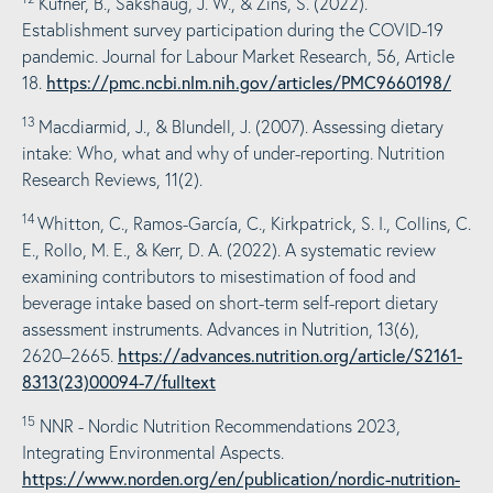
Küfner, B., Sakshaug, J. W., & Zins, S. (2022).
Establishment survey participation during the COVID-19
pandemic. Journal for Labour Market Research, 56, Article
https://pmc.ncbi.nlm.nih.gov/articles/PMC9660198/
18.
13
Macdiarmid, J., & Blundell, J. (2007). Assessing dietary
intake: Who, what and why of under-reporting. Nutrition
Research Reviews, 11(2).
14
Whitton, C., Ramos-García, C., Kirkpatrick, S. I., Collins, C.
E., Rollo, M. E., & Kerr, D. A. (2022). A systematic review
examining contributors to misestimation of food and
beverage intake based on short-term self-report dietary
assessment instruments.
Advances in Nutrition, 13(6),
https://advances.nutrition.org/article/S2161-
2620–2665.
8313(23)00094-7/fulltext
15
NNR - Nordic Nutrition Recommendations 2023,
Integrating Environmental Aspects.
https://www.norden.org/en/publication/nordic-nutrition-