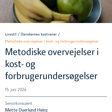
Danskernes kostvaner
Togg
Metodiske overvejelser i kost- og forbrugerundersøgelser
Livsstil
Danskernes kostvaner
Ultraforarbejdede fødevarer
Metodiske overvejelser i kost- og forbrugerundersøgelser
Metodiske overvejelser i
Vægttab
Togg
kost- og
Underernæring
forbrugerundersøgelser
Fysisk aktivitet
15. juni 2026
Nudging
Seniorkonsulent
Mette Duerlund Heinz
Måltidets betydning