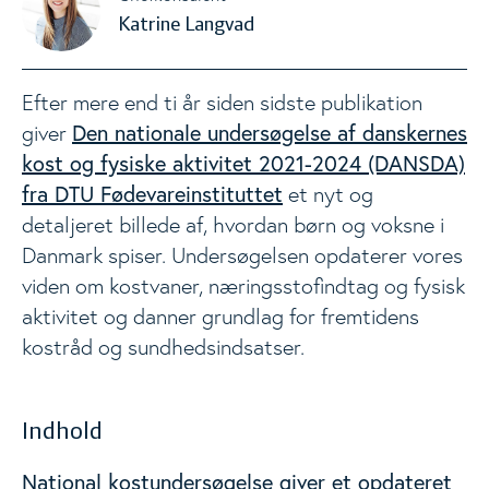
Katrine Langvad
Madspild og madaffald i Danmark
Efter mere end ti år siden sidste publikation
Den nationale undersøgelse af danskernes
giver
Materialer
Togg
kost og fysiske aktivitet 2021-2024 (DANSDA)
fra DTU Fødevareinstituttet
et nyt og
Nyheder
detaljeret billede af, hvordan børn og voksne i
Danmark spiser. Undersøgelsen opdaterer vores
viden om kostvaner, næringsstofindtag og fysisk
Events
Togg
aktivitet og danner grundlag for fremtidens
kostråd og sundhedsindsatser.
Analyser
Indhold
National kostundersøgelse giver et opdateret