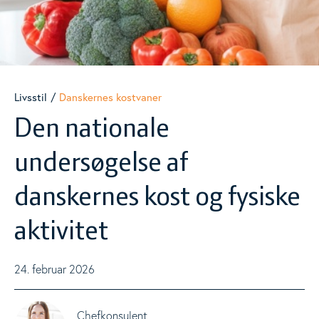
Danskernes kostvaner
Togg
Metodiske overvejelser i kost- og forbrugerundersøgelser
Livsstil
Danskernes kostvaner
Ultraforarbejdede fødevarer
Den nationale
Vægttab
Togg
undersøgelse af
Underernæring
danskernes kost og fysiske
aktivitet
Fysisk aktivitet
24. februar 2026
Nudging
Chefkonsulent
Måltidets betydning