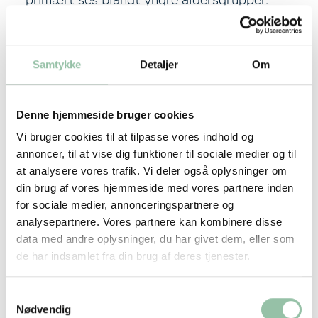
Personer, der angiver at spise mindre rødt kød,
har lavere, men fortsat relativt højt indtag af
Samtykke
Detaljer
Om
rødt kød. Kvinder angiver oftere end mænd, at
de har kødreducerende vaner.
Denne hjemmeside bruger cookies
Kød bidrager væsentligt til energi, protein og
Vi bruger cookies til at tilpasse vores indhold og
flere mikronæringsstoffer (fx vitamin A, vitamin
annoncer, til at vise dig funktioner til sociale medier og til
B6, B12 samt jern, zink og selen).
at analysere vores trafik. Vi deler også oplysninger om
din brug af vores hjemmeside med vores partnere inden
Kød er samtidig kilde til mættede fedtsyrer
for sociale medier, annonceringspartnere og
(anbefalingen er <10 E%) og salt (5 g/dag),
analysepartnere. Vores partnere kan kombinere disse
som ligger over anbefalingerne.
data med andre oplysninger, du har givet dem, eller som
de har indsamlet fra din brug af deres tjenester.
HER KAN DU LÆSE MERE OM DANSKERNES INDTAG
AF KØD
Samtykkevalg
Nødvendig