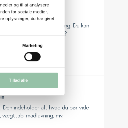
 medier og til at analysere
nden for sociale medier,
e oplysninger, du har givet
 og mæthed, ældre og træning. Du kan
hvilke proteinkilder er bedst?
Marketing
Tillad alle
ein
. Den indeholder alt hvad du bør vide
om, vægttab, madlavning, mv.