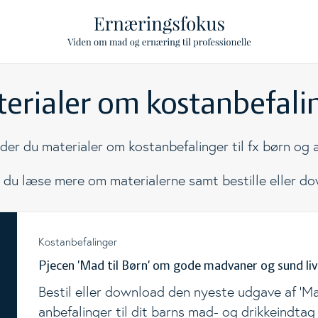
erialer om kostanbefali
ggle Level
nder du materialer om kostanbefalinger til fx børn og
ggle Level
 du læse mere om materialerne samt bestille eller d
ggle Level
il
Kostanbefalinger
ggle Level
Pjecen 'Mad til Børn' om gode madvaner og sund liv
Bestil eller download den nyeste udgave af 'Mad
ggle Level
anbefalinger til dit barns mad- og drikkeindtag f