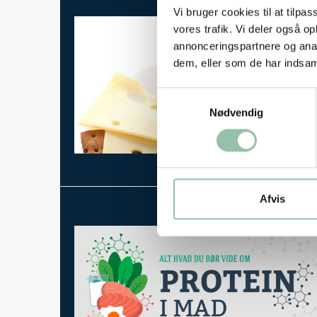
Vi bruger cookies til at tilpas
Events
vores trafik. Vi deler også 
To
annonceringspartnere og anal
dem, eller som de har indsaml
Analyser
Samtykkevalg
Nødvendig
Protein infografik - et kig på videnskaben bag protein
Afvis