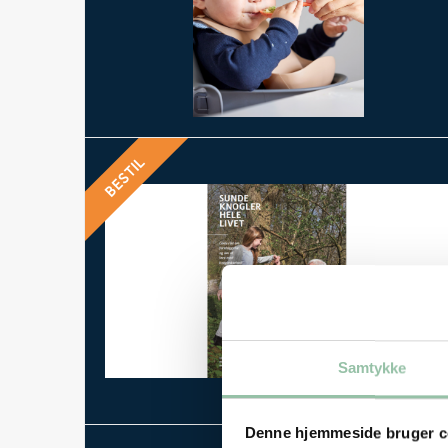
Materialer
To
Vidste du at...
Sunde knogler hele livet - om forebyggelse af knogle
BESTIL
Kostanbefalinger
Fødevarer
Næringsstoffer
Opskrifter
Samtykke
Nyheder
Denne hjemmeside bruger c
Faktaark med viden om protein