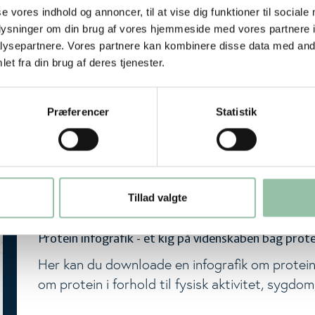
se vores indhold og annoncer, til at vise dig funktioner til sociale
Kostanbefalinger
oplysninger om din brug af vores hjemmeside med vores partnere i
ggle Level
Faktaark med viden om protein
ysepartnere. Vores partnere kan kombinere disse data med andr
I disse faktaatk kan du læse mere om protein
et fra din brug af deres tjenester.
bla. få svar på hvorfor proteiner er vigtige og 
Præferencer
Statistik
LÆS MERE
DOWNLOAD GENEREL VIDEN
Tillad valgte
Næringsstoffer
Protein infografik - et kig på videnskaben bag prot
Her kan du downloade en infografik om protein
om protein i forhold til fysisk aktivitet, sygd