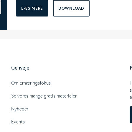
LÆS MERE
DOWNLOAD
Genveje
Om Ernæringsfokus
T
s
Se vores mange gratis materialer
e
Nyheder
Events