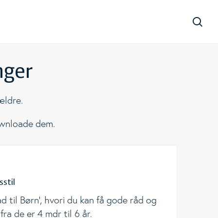
Søg
nger
 ældre.
ownloade dem.
sstil
 til Børn', hvori du kan få gode råd og
ra de er 4 mdr til 6 år.