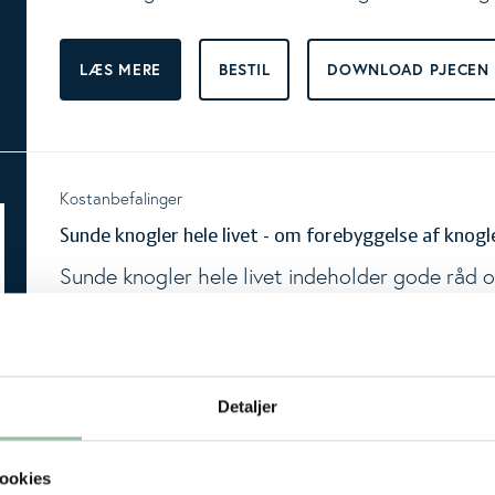
ggle Level
LÆS MERE
BESTIL
DOWNLOAD PJECEN
skørhed
Kostanbefalinger
Sunde knogler hele livet - om forebyggelse af knog
Sunde knogler hele livet indeholder gode råd
om at leve et godt liv med knogleskørhed. Pje
LÆS MERE
BESTIL
DOWNLOAD BROCHU
Detaljer
ookies