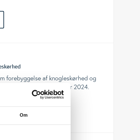
leskørhed
 om forebyggelse af knogleskørhed og
cen er opdateret i december 2024.
REN
Om