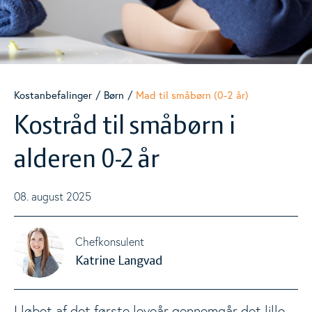
De officielle Kostråd
Børn
Togg
Kostanbefalinger
Børn
Mad til småbørn (0-2 år)
Mad til småbørn (0-2 år)
Kostråd til småbørn i
Mad til børn (3-6 år)
alderen 0-2 år
Mad til skolebørn
08. august 2025
Ældre 70+ år
Chefkonsulent
Gravide og ammende
Katrine Langvad
Vegansk og vegetarisk kost
I løbet af det første leveår gennemgår det lille