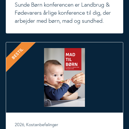
Sunde Børn konferencen er Landbrug &
Fødevarers årlige konference til dig, der
arbejder med børn, mad og sundhed.
Pjecen 'Mad til Børn' om gode madvaner og sund livsstil
BESTIL
2026, Kostanbefalinger