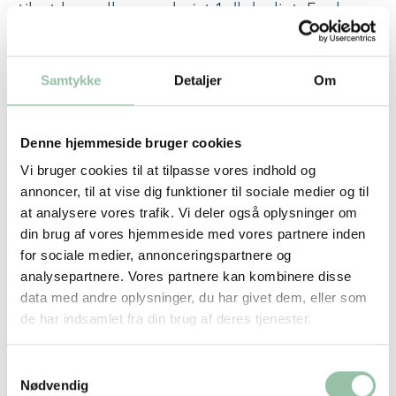
tilsat komælk – men højst 1 dl dagligt. For børn
på 1-2 år er den anbefalede mængde 3,5-5 dl
mælk eller mælkeprodukt om dagen. Fra 1-2 år
Samtykke
Detaljer
Om
skal mælken være letmælk, og fra 2 år
anbefales skummetmælk, minimælk eller
kærnemælk. På denne måde stemmer
Denne hjemmeside bruger cookies
mælketypen overens med den energimængde,
Vi bruger cookies til at tilpasse vores indhold og
barnet skal have. Udover mælk bør barnet
annoncer, til at vise dig funktioner til sociale medier og til
drikke vand.
at analysere vores trafik. Vi deler også oplysninger om
din brug af vores hjemmeside med vores partnere inden
Når barnet er 9 måneder, kan du begynde at
for sociale medier, annonceringspartnere og
give lidt surmælksprodukt, dog maks. ½ dl pr
analysepartnere. Vores partnere kan kombinere disse
dag. Vælg yoghurt, tykmælk eller A38 af
data med andre oplysninger, du har givet dem, eller som
de har indsamlet fra din brug af deres tjenester.
sødmælkstypen, da det er surmælksprodukter,
der indeholder ca. 3,5 % fedt og maks. 3,5 %
Samtykkevalg
protein. Giv ikke børn under 2 år
Nødvendig