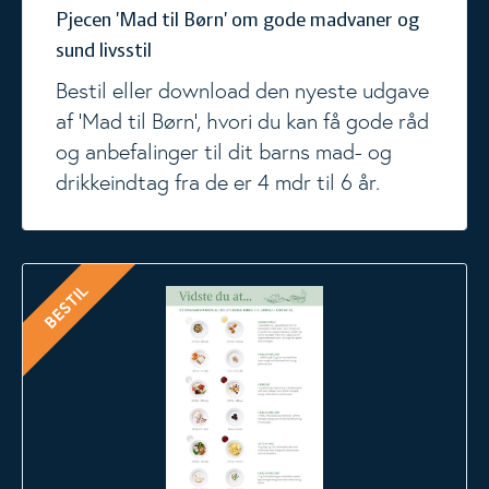
Pjecen 'Mad til Børn' om gode madvaner og
sund livsstil
Bestil eller download den nyeste udgave
af 'Mad til Børn', hvori du kan få gode råd
og anbefalinger til dit barns mad- og
drikkeindtag fra de er 4 mdr til 6 år.
'Vidste du at..' om sund mad og råderumsfødevarer, 3-5 årige
BESTIL