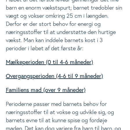
barn en enorm vækstspurt; barnet tredobler sin
Livsstil
Togg
vægt og vokser omkring 25 cm i længden.
Derfor er der stort behov for energi og
Materialer
næringsstoffer til at understøtte den hurtige
Togg
vækst. Man kan inddele barnets kost i 3
perioder i løbet af det første år:
Nyheder
Mælkeperioden (0 til 4-6 måneder)
Events
Togg
Overgangsperioden (4-6 til 9 måneder)
Familiens mad (over 9 måneder)
Analyser
Perioderne passer med barnets behov for
næringsstoffer til at vokse og udvikle sig, og
barnets evne til at kunne spise og fordøje
maden. Det kan dog variere fra barn til barn, og