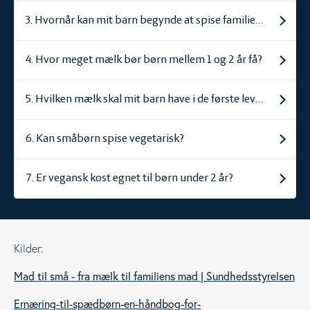
3. Hvornår kan mit barn begynde at spise familiens mad?
4. Hvor meget mælk bør børn mellem 1 og 2 år få?
5. Hvilken mælk skal mit barn have i de første leveår?
6. Kan småbørn spise vegetarisk?
7. Er vegansk kost egnet til børn under 2 år?
Kilder:
Mad til små - fra mælk til familiens mad | Sundhedsstyrelsen
Ernæring-til-spædbørn-en-håndbog-for-