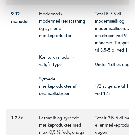
Modermælk,
Total 5-7,5 dl
9-12
modermælkserstatning
modermælk og
måneder
og syrnede
modermælkserstatn
mælkeprodukter
om dagen ved 9
måneder. Trappes n
til 3,5-5 dl ved 1 år
Komælk i maden -
valgfri type
Under 1 dl pr. dag
Syrnede
mælkeprodukter af
1/2 stigende til 1 dl
sødmælkstypen
ved 1 år
Letmælk og syrnede
Totalt 3,5-5 dl mælk
1-2 år
mælkeprodukter med
eller mælkeprodukt
max. 0,5 % fedt, undgå
dagen