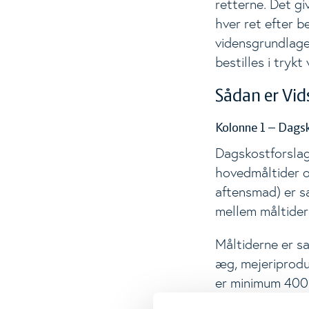
retterne. Det gi
hver ret efter 
vidensgrundlage
bestilles i trykt
Sådan er Vid
Kolonne 1 – Dags
Dagskostforslage
hovedmåltider o
aftensmad) er sa
mellem måltider 
Måltiderne er sa
æg, mejeriproduk
er minimum 400 
sammensætningen