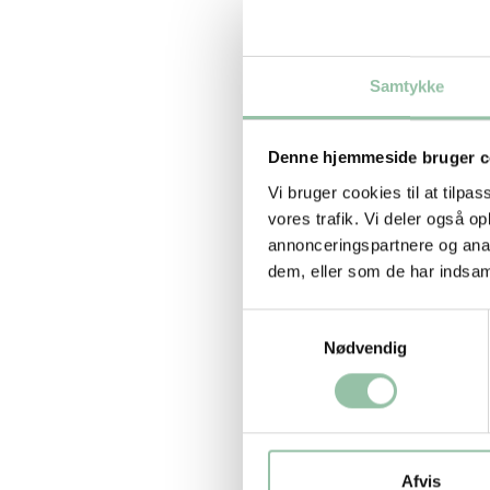
makronæringssto
Kolonne 2 og 3 –
Samtykke
I kolonne 2 find
over det tilsva
Denne hjemmeside bruger c
mellem energiind
Vi bruger cookies til at tilpas
vores trafik. Vi deler også 
Idet børn i 3-5-
annonceringspartnere og anal
referencer for e
dem, eller som de har indsaml
angives der ikk
Samtykkevalg
Bagsiden
Nødvendig
På bagsiden find
afbildede dagsko
informationer om
Afvis