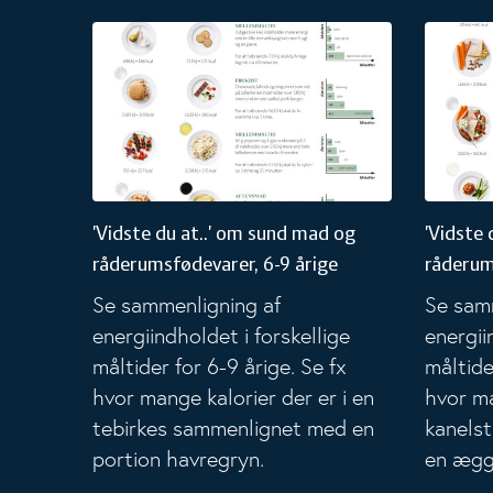
'Vidste du at..' om sund mad og råderumsfødevarer, 6-
'Vidste d
'Vidste du at..' om sund mad og
'Vidste 
råderumsfødevarer, 6-9 årige
råderum
Se sammenligning af
Se sam
energiindholdet i forskellige
energii
måltider for 6-9 årige. Se fx
måltide
hvor mange kalorier der er i en
hvor ma
tebirkes sammenlignet med en
kanels
portion havregryn.
en ægg