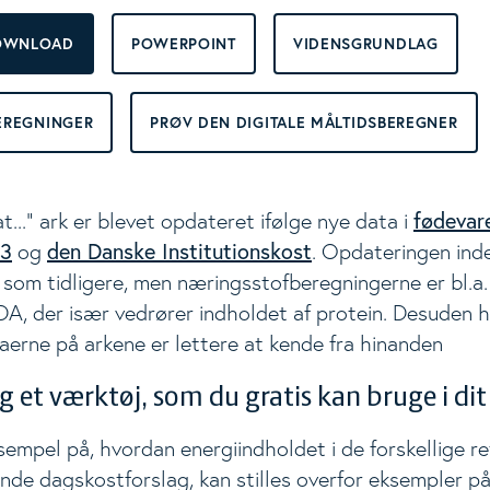
OWNLOAD
POWERPOINT
VIDENSGRUNDLAG
ggle Level
EREGNINGER
PRØV DEN DIGITALE MÅLTIDSBEREGNER
fødevar
at..." ark er blevet opdateret ifølge nye data i
3
den Danske Institutionskost
og
. Opdateringen ind
som tidligere, men næringsstofberegningerne er bl.a.
IDA, der især vedrører indholdet af protein. Desuden h
aerne på arkene er lettere at kende fra hinanden
ig et værktøj, som du gratis kan bruge i di
sempel på, hvordan energiindholdet i de forskellige ret
nde dagskostforslag, kan stilles overfor eksempler p