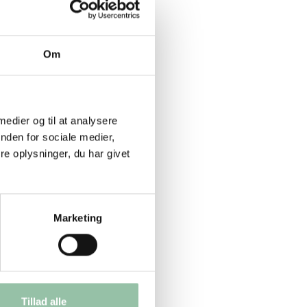
Om
 for eller ud
sammenhængen
 måltid.
 medier og til at analysere
nden for sociale medier,
findes gode
e oplysninger, du har givet
enne målgruppe,
Marketing
retterne i det
dk samt tips og
Tillad alle