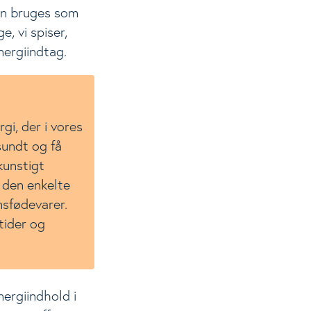
kan bruges som
, vi spiser,
nergiindtag.
i, der i vores
sundt og få
kunstigt
 den enkelte
msfødevarer.
tider og
ergiindhold i