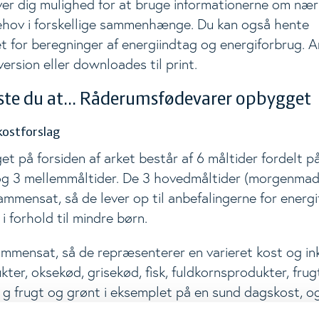
ver dig mulighed for at bruge informationerne om næri
behov i forskellige sammenhænge. Du kan også hente
t for beregninger af energiindtag og energiforbrug. A
 version eller downloades til print.
ste du at... Råderumsfødevarer opbygget
kostforslag
t på forsiden af arket består af 6 måltider fordelt p
g 3 mellemmåltider. De 3 hovedmåltider (morgenmad,
mmensat, så de lever op til anbefalingerne for energi
i forhold til mindre børn.
mmensat, så de repræsenterer en varieret kost og ink
ter, oksekød, grisekød, fisk, fuldkornsprodukter, frug
g frugt og grønt i eksemplet på en sund dagskost, o
 af makronæringsstoffer lægger sig op ad anbefali