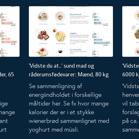
evarer til kvinder, 65 kg
'Vidste du at..' sund mad og råderumsfødevarer: Mæ
'Vidste 
'Vidste du at..' sund mad og
'Vidste
er, 65
råderumsfødevarer: Mænd, 80 kg
6000 k
Se sammenligning af
'Vidste
energiindholdet i forskellige
henven
lige
måltider her. Se fx hvor mange
vil ta
 mange
kalorier der er i et stykke
forsla
sant
wienerbrød sammenlignet med
på ca.
urt
yoghurt med müsli.
samme