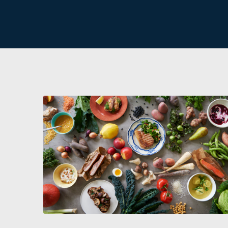
Lav personlige måltidsplaner med Måltidsberegneren