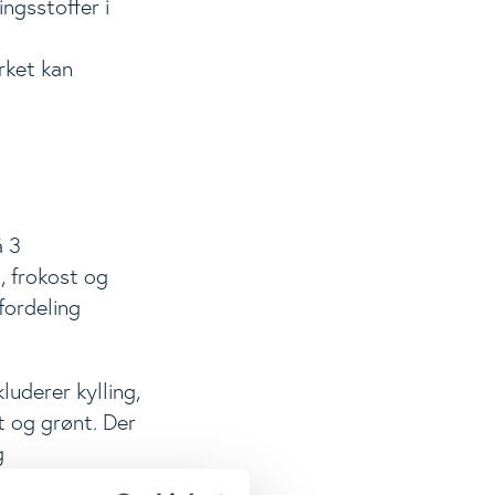
ngsstoffer i
rket kan
å 3
 frokost og
fordeling
luderer kylling,
t og grønt. Der
g
ngerne for