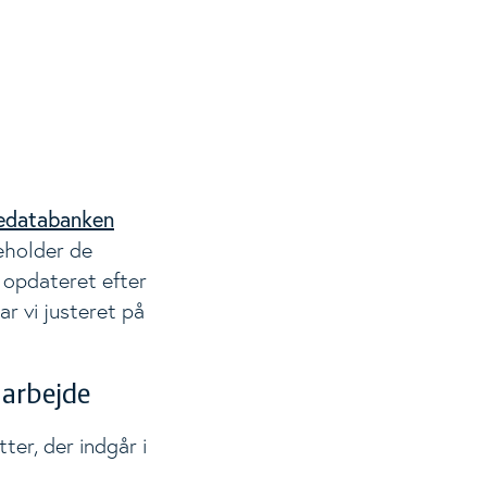
edatabanken
eholder de
 opdateret efter
ar vi justeret på
t arbejde
ter, der indgår i
å