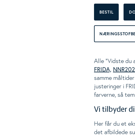
BESTIL
D
Materialer
To
Vidste du at...
NÆRINGSSTOFB
Kostanbefalinger
Alle "Vidste du 
FRIDA,
NNR202
Fødevarer
samme måltider 
justeringer i FR
Næringsstoffer
farverne, så tem
Opskrifter
Vi tilbyder d
Her får du et ek
Nyheder
det afbildede su