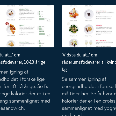
9 årige
u at...' om råderumsfødevarer, 10-13 årige
'Vidste du at..' om råderumsfød
du at...' om
'Vidste du at..' om
sfødevarer, 10-13 årige
råderumsfødevarer til kvind
kg
menligning af
ndholdet i forskellige
Se sammenligning af
r for 10-13 årige. Se fx
energiindholdet i forskel
nge kalorier der er i en
måltider her. Se fx hvor
tang sammenlignet med
kalorier der er i en crois
esandwich.
sammenlignet med yogh
med müsli.