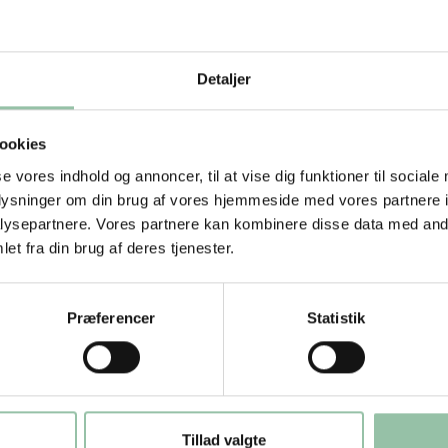
ffer og energifordeling.
 ’Råderumsfødevarer’
Detaljer
er du eksempler på måltider som typisk spises i stedet
rende måltid i løbet af dagen. Kolonne 3 beskriver 
ookies
tag via ’råderumsfødevarer’ og et tilsvarende varieret
se vores indhold og annoncer, til at vise dig funktioner til sociale
oplysninger om din brug af vores hjemmeside med vores partnere i
årsalderen ofte er naturligt fysisk aktive, og der ikke 
ysepartnere. Vores partnere kan kombinere disse data med andr
nergiforbrug ved forskellige fysiske aktiviteter for d
et fra din brug af deres tjenester.
e aktivitetsdiagrammer for denne målgruppe.
Præferencer
Statistik
er du en præcis angivelse af de ingredienser, der er i 
stforslag, relevante links til opskrifter på voresmad.
 sund livsstil.
Tillad valgte