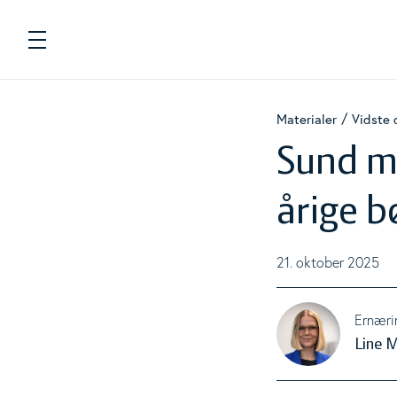
Navigation
Fødevarer
Materialer
Vidste d
To
Sund ma
Energi og næringsstoffer
To
årige b
Beregnere
To
21. oktober 2025
Kostanbefalinger
To
Ernæri
Line 
Livsstil
To