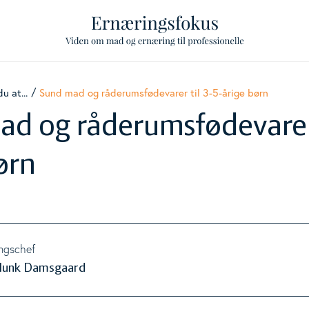
u at...
Sund mad og råderumsfødevarer til 3-5-årige børn
ggle Level
d og råderumsfødevarer 
ggle Level
ørn
ggle Level
ggle Level
ngschef
Munk Damsgaard
ggle Level