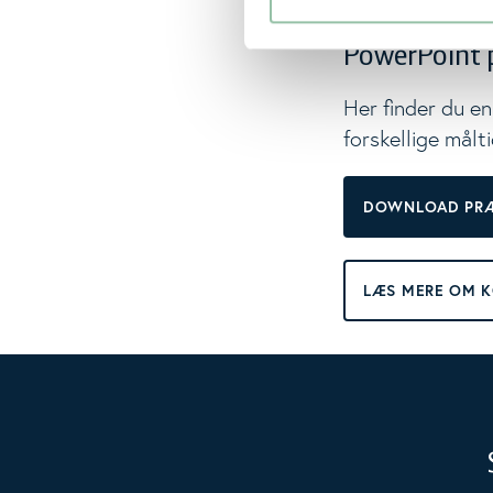
Ordrenummer 
PowerPoint 
Her finder du e
forskellige målt
DOWNLOAD PRÆ
LÆS MERE OM K