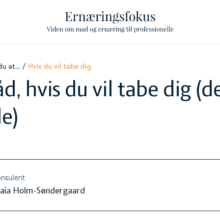
u at...
Hvis du vil tabe dig
ggle Level
d, hvis du vil tabe dig (d
ggle Level
le)
ggle Level
ggle Level
nsulent
aia Holm-Søndergaard
ggle Level