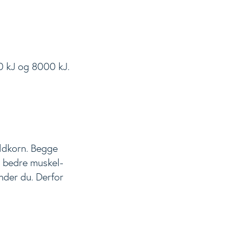
00 kJ og 8000 kJ.
uldkorn. Begge
g bedre muskel-
nder du. Derfor