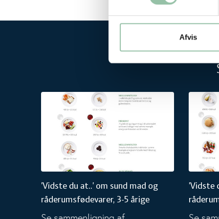
Afvis
'Vidste du at..' om sund mad og råderumsfødevarer, 3-
'Vidste d
'Vidste du at..' om sund mad og
'Vidste 
råderumsfødevarer, 3-5 årige
råderum
Se sammenligning af
Se sam