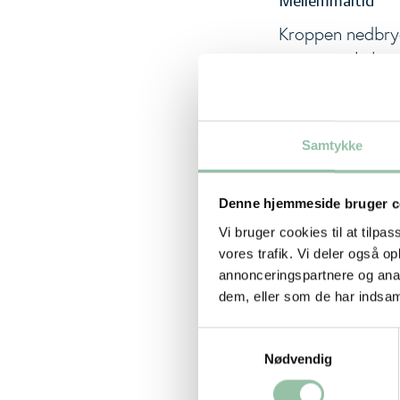
Mellemmåltid
Kroppen nedbryd
miste muskelmas
maden. Det sker 
protein til mell
Samtykke
HER KAN DU LÆ
Denne hjemmeside bruger c
Info om pla
Vi bruger cookies til at tilpas
vores trafik. Vi deler også 
A3 plakat. Viser
annonceringspartnere og anal
du vil tabe dig.
dem, eller som de har indsaml
Plakaten kan ku
Samtykkevalg
Nødvendig
LÆS MERE OM V