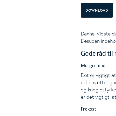
DOWNLOAD
Materialer
To
Vidste du at...
Denne 'Vidste du
Desuden indehol
Kostanbefalinger
Gode råd til
Fødevarer
Morgenmad
Det er vigtigt 
Næringsstoffer
dele mætter godt
og knoglestyrke
Opskrifter
er det vigtigt, a
Nyheder
Frokost