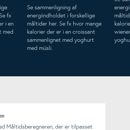
lige
Se sammenligning af
energi
Se fx
energiindholdet i forskellige
måltid
r i en
måltider her. Se fx hvor mange
kalori
t med
kalorier der er i en croissant
wiene
sammenlignet med yoghurt
yoghur
med müsli.
en
d Måltidsberegneren, der er tilpasset