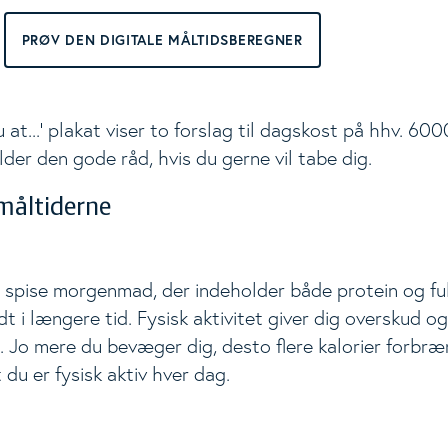
PRØV DEN DIGITALE MÅLTIDSBEREGNER
ggle Level
 at...' plakat viser to forslag til dagskost på hhv. 60
der den gode råd, hvis du gerne vil tabe dig.
 måltiderne
at spise morgenmad, der indeholder både protein og f
 i længere tid. Fysisk aktivitet giver dig overskud o
. Jo mere du bevæger dig, desto flere kalorier forbræ
t du er fysisk aktiv hver dag.