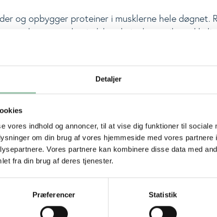
er og opbygger proteiner i musklerne hele døgnet. Ri
se under vægttab mindskes, hvis der er tilstrækkelig
bedst ved ca. 20 g protein til de tre hovedmåltider o
emmåltiderne. Gerne lidt mere inden sengetid.
Detaljer
SE FLERE GODE RÅD OM VÆGTTAB.
ookies
katen
se vores indhold og annoncer, til at vise dig funktioner til sociale
oplysninger om din brug af vores hjemmeside med vores partnere i
 to forslag til dagskost på hhv. 6000 kJ og 8000 kJ o
ysepartnere. Vores partnere kan kombinere disse data med andr
et fra din brug af deres tjenester.
n downloades.
Præferencer
Statistik
ÆGTTAB HER