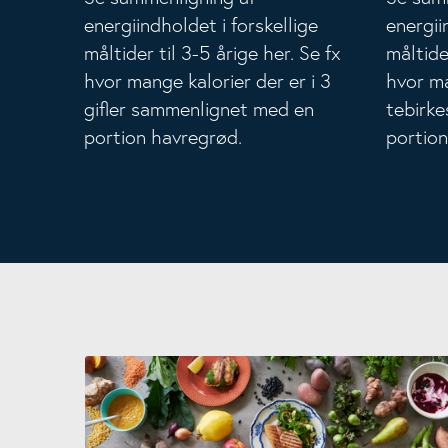
energiindholdet i forskellige
energii
måltider til 3-5 årige her. Se fx
måltide
hvor mange kalorier der er i 3
hvor ma
gifler sammenlignet med en
tebirk
portion havregrød.
portion
Lav personlige måltidsplaner med Måltidsberegneren