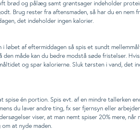
ft brød og pålæg samt grøntsager indeholder protei
odt. Brug rester fra aftensmaden, så har du en nem fr
ggle Level
agen, det indeholder ingen kalorier.
n i løbet af eftermiddagen så spis et sundt mellemmålt
 På den måde kan du bedre modstå søde fristelser. Hvis
måltidet og spar kalorierne. Sluk tørsten i vand, det i
at spise én portion. Spis evt. af en mindre tallerken en
ens du laver andre ting, fx ser fjernsyn eller arbejde
ersøgelser viser, at man nemt spiser 20% mere, når 
g om at nyde maden.