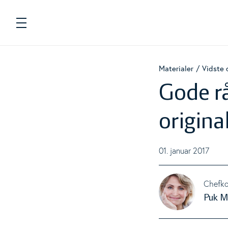
Navigation
Fødevarer
Materialer
Vidste d
To
Gode rå
Energi og næringsstoffer
To
origina
Beregnere
To
01. januar 2017
Kostanbefalinger
To
Chefko
Puk M
Livsstil
To