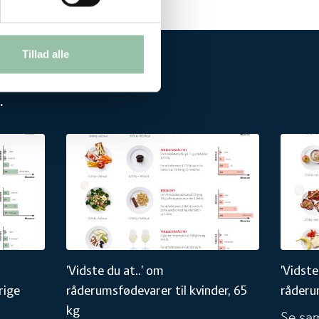
Tillad alle
.
evarer, 10-13 årige
'Vidste du at..' om råderumsfødevarer til kvinder, 65 
'Vidste
'Vidste du at..' om
'Vidste
rige
råderumsfødevarer til kvinder, 65
råderu
kg
Se sam