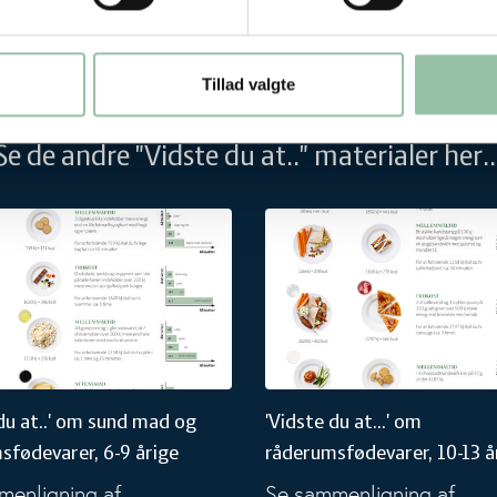
Tillad valgte
Se de andre "Vidste du at.." materialer her..
5 årige
u at..' om sund mad og råderumsfødevarer, 6-9 årige
'Vidste du at...' om råderumsfød
du at..' om sund mad og
'Vidste du at...' om
sfødevarer, 6-9 årige
råderumsfødevarer, 10-13 å
menligning af
Se sammenligning af