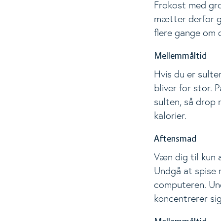
Frokost med gro
mætter derfor g
Events
To
flere gange om d
Analyser
Mellemmåltid
Hvis du er sulte
bliver for stor.
sulten, så drop 
kalorier.
Aftensmad
Væn dig til kun 
Undgå at spise m
computeren. Und
koncentrerer si