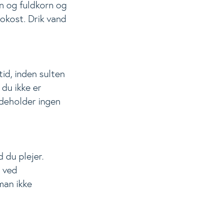
n og fuldkorn og
okost. Drik vand
id, inden sulten
 du ikke er
ndeholder ingen
d du plejer.
r ved
man ikke