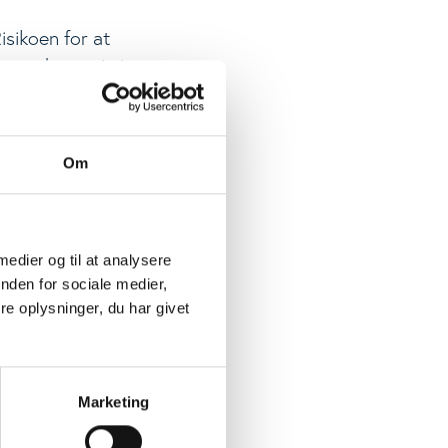
sikoen for at
t med protein i
g ca. 10 g
Om
 medier og til at analysere
nden for sociale medier,
g gode råd, hvis
e oplysninger, du har givet
Marketing