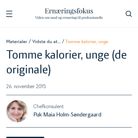
Søg
Navigation
Fødevarer
Materialer
Vidste du at...
Tomme kalorier, unge
Togg
Tomme kalorier, unge (de
Energi og næringsstoffer
Togg
originale)
Beregnere
26. november 2015
Togg
Kostanbefalinger
Chefkonsulent
Togg
Puk Maia Holm-Søndergaard
Livsstil
Togg