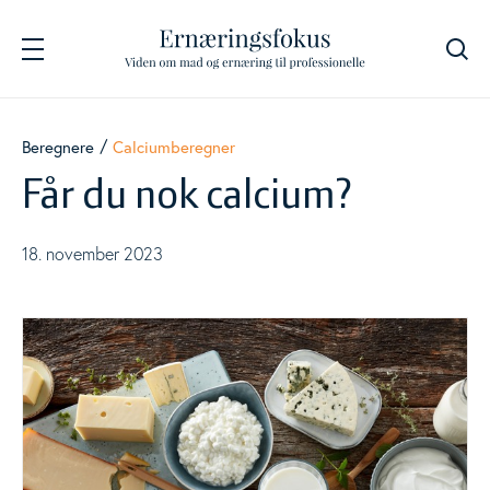
Søg
Navigation
Fødevarer
Beregnere
Calciumberegner
Togg
Får du nok calcium?
Energi og næringsstoffer
Togg
18. november 2023
Beregnere
Togg
Måltidsberegner
Jernberegner