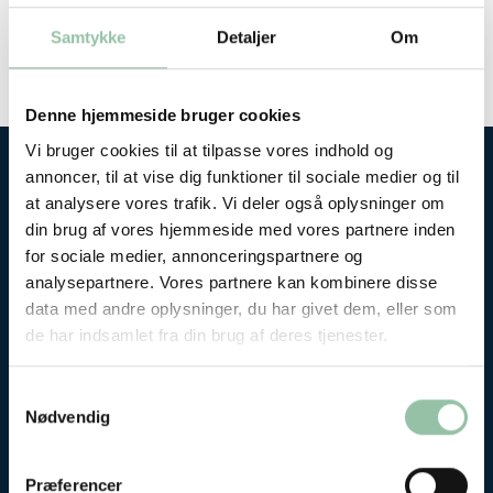
Samtykke
Detaljer
Om
Events
Togg
Denne hjemmeside bruger cookies
Analyser
Vi bruger cookies til at tilpasse vores indhold og
annoncer, til at vise dig funktioner til sociale medier og til
at analysere vores trafik. Vi deler også oplysninger om
Har du prøvet de andre beregnere?
din brug af vores hjemmeside med vores partnere inden
for sociale medier, annonceringspartnere og
Lav personlige måltidsplaner med Måltidsberegneren
analysepartnere. Vores partnere kan kombinere disse
data med andre oplysninger, du har givet dem, eller som
de har indsamlet fra din brug af deres tjenester.
Samtykkevalg
Nødvendig
Præferencer