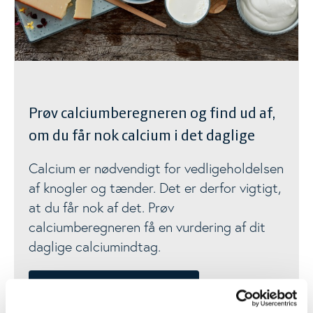
Calciumberegner
Proteinberegner
Kostrådsberegner
Prøv calciumberegneren og find ud af,
om du får nok calcium i det daglige
Kostanbefalinger
Togg
Calcium er nødvendigt for vedligeholdelsen
af knogler og tænder. Det er derfor vigtigt,
Livsstil
Togg
at du får nok af det. Prøv
calciumberegneren få en vurdering af dit
Materialer
daglige calciumindtag.
Togg
Nyheder
GÅ TIL CALCIUMBEREGNEREN