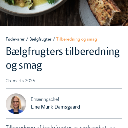
Kvalitet og fødevaresikkerhed
Fisk
Togg
Fødevarer
Bælgfrugter
Tilberedning og smag
Frugt og grøntsager
Togg
Bælgfrugters tilberedning
Kartofler
og smag
Togg
Brød, kornprodukter og fuldkorn
05. marts 2026
Togg
Kød
Togg
Ernæringschef
Line Munk Damsgaard
Mælk og mejeriprodukter
Togg
Tilberedning af bælgfrugter er nødvendigt, da