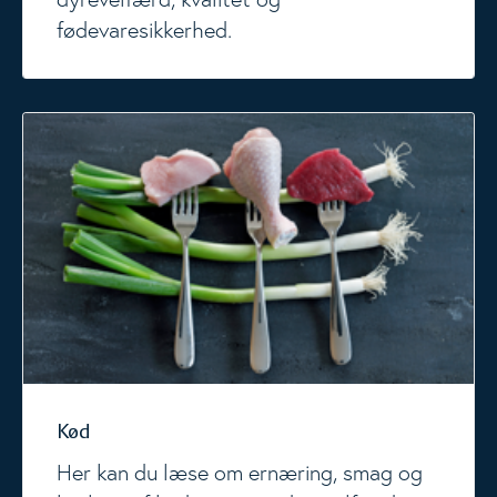
fødevaresikkerhed.
Kød
Kød
Her kan du læse om ernæring, smag og