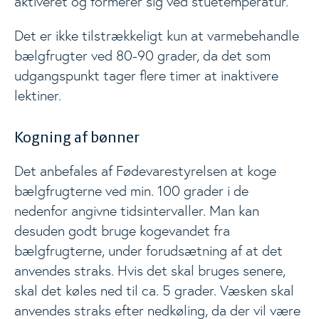
aktiveret og formerer sig ved stuetemperatur.
Det er ikke tilstrækkeligt kun at varmebehandle
Events
Togg
bælgfrugter ved 80-90 grader, da det som
udgangspunkt tager flere timer at inaktivere
lektiner.
Analyser
Kogning af bønner
Det anbefales af Fødevarestyrelsen at koge
bælgfrugterne ved min. 100 grader i de
nedenfor angivne tidsintervaller. Man kan
desuden godt bruge kogevandet fra
bælgfrugterne, under forudsætning af at det
anvendes straks. Hvis det skal bruges senere,
skal det køles ned til ca. 5 grader. Væsken skal
anvendes straks efter nedkøling, da der vil være