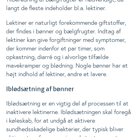
Æg
Togg
langt de fleste indeholder bl.a. lektiner.
Energi og næringsstoffer
Lektiner er naturligt forekommende giftstoffer,
Togg
der findes i bønner og bælgfrugter. Indtag af
lektiner kan give forgiftninger med symptomer,
Beregnere
Togg
der kommer indenfor et par timer, som
opkastning, diarré og i alvorlige tilfælde
mavekramper og blødning. Nogle bønner har et
Kostanbefalinger
Togg
højt indhold af lektiner, andre et lavere.
Livsstil
Iblødsætning af bønner
Togg
Iblødsætning er en vigtig del af processen til at
Materialer
inaktivere lektinerne. Iblødsætningen skal foregå
Togg
i køleskab, for at undgå at aktivere
sundhedsskadelige bakterier, der typisk bliver
Nyheder