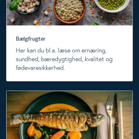
Bælgfrugter
Her kan du bl.a. læse om ernæring,
sundhed, bæredygtighed, kvalitet og
fødevaresikkerhed.
Fisk