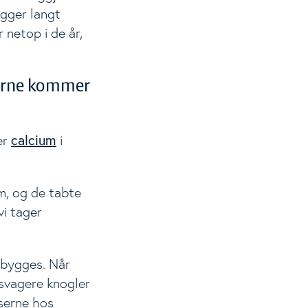
igger langt
 netop i de år,
serne kommer
calcium
er
i
m, og de tabte
vi tager
pbygges. Når
 svagere knogler
serne hos