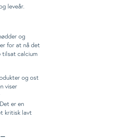
og leveår.
 nødder og
r for at nå det
 tilsat calcium
rodukter og ost
n viser
r
Det er en
 kritisk lavt
 –