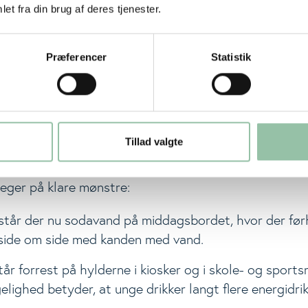
et fra din brug af deres tjenester.
lig sundhedsudfordring, for man kan godt dække sit 
Præferencer
Statistik
 det kræver en målrettet opmærksomhed på at spise
, broccoli, nødder og frø. Det er bare ikke dét, hove
g.
de unge teenagepiger ikke nok calcium?
Tillad valgte
gelsen viser, hvad børn og unge spiser – ikke hvorfo
eger på klare mønstre:
står der nu sodavand på middagsbordet, hvor der før
side om side med kanden med vand.
tår forrest på hylderne i kiosker og i skole- og sportsm
lighed betyder, at unge drikker langt flere energidrik