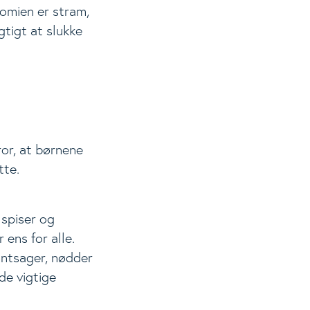
nomien er stram,
gtigt at slukke
or, at børnene
tte.
 spiser og
 ens for alle.
øntsager, nødder
de vigtige