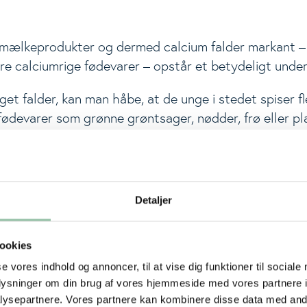
 mælkeprodukter og dermed calcium falder markant –
re calciumrige fødevarer – opstår et betydeligt unde
t falder, kan man håbe, at de unge i stedet spiser f
fødevarer som grønne grøntsager, nødder, frø eller pl
ium. Kostvaneundersøgelsen viser imidlertid tydeligt
ke opvejes af et højere indtag af øvrige calciumkilde
r mange unge – og særligt piger – også lavt, når det
Detaljer
gfrugter og andre calciumrige fødevarer.
 de unge i praksis ikke erstatter mælken med mere n
ookies
odukter, som bidrager med sukker og koffein i stedet 
se vores indhold og annoncer, til at vise dig funktioner til sociale
tionen af lavt grøntsagsindtag, lavt mejeriindtag og 
oplysninger om din brug af vores hjemmeside med vores partnere i
skaber et ernæringsmæssigt vakuum, hvor calciumbehov
ysepartnere. Vores partnere kan kombinere disse data med andr