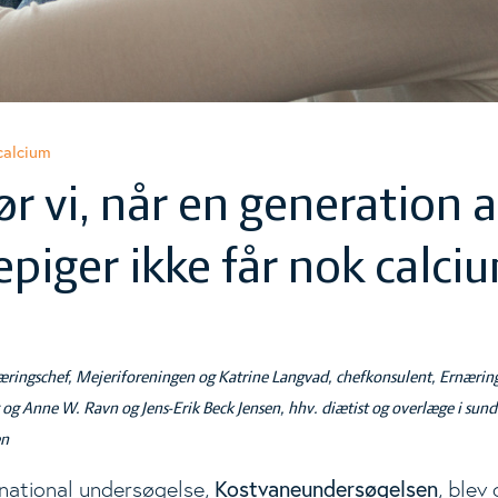
ggle Level
calcium
r vi, når en generation a
ggle Level
piger ikke får nok calci
ringschef, Mejeriforeningen og Katrine Langvad, chefkonsulent, Ernærin
r
og Anne W. Ravn og Jens-Erik Beck Jensen, hhv. diætist og overlæge i sund
en
Kostvaneundersøgelsen
national undersøgelse,
, blev 