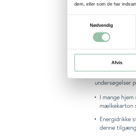
dækket.
dem, eller som de har indsaml
Samtykkevalg
Det er en alvor
Nødvendig
uden mælk, men
mængder grønkål
unge spiser i da
Hvorfor får 
Afvis
Kostvaneundersø
undersøgelser p
I mange hjem 
mælkekarton 
Energidrikke s
denne tilgænge