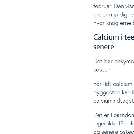
februar. Den vis
under myndighede
hvor knoglerne 
Calcium i t
senere
Det bør bekymre
kosten.
For lidt calciu
byggesten kan ik
calciumindtaget
Det er i barnd
piger ikke får t
og senere oste