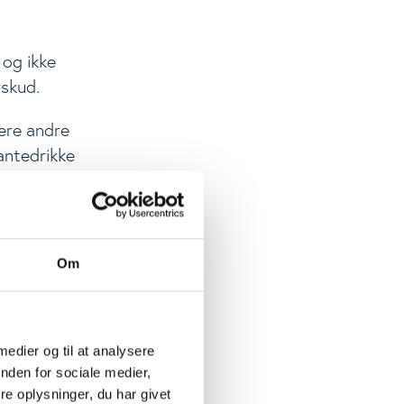
 og ikke
rskud.
lere andre
antedrikke
, at nedgangen i
r.
 gælder
Om
æringstæt mad,
for kalk og
 medier og til at analysere
højere forbrug
nden for sociale medier,
et ikke bliver
e oplysninger, du har givet