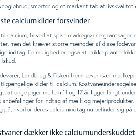
knoglebrud, smerter og et markant tab af livskvalitet 
gste calciumkilder forsvinder
e til calcium, fx ved at spise mørkegrønne grøntsager,
ter, men det kræver større mængder af disse fødevare
ge indtag. En mulighed er også at drikke plantedrikke
ilskud.
ødevarer, Landbrug & Fiskeri fremhæver især mælkep
tilgængelige kilder til calcium. Kostvaneundersøgelse
igt, at unge piger mellem 11 og 17 år ligger langt unde
anbefalinger for indtag af mælk og mejeriprodukter. 
ng på, hvorfor deres calciumindtag nu befinder sig på et
stvaner dækker ikke calciumunderskuddet