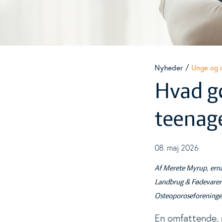
Materialer
To
Nyheder
Nyheder
Unge og 
Hvad gø
Events
To
teenage
Analyser
08. maj 2026
Af Merete Myrup, ernæ
Landbrug & Fødevare
Osteoporoseforening
En omfattende, 