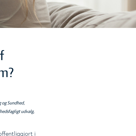
f
um?
g og Sundhed,
hedsfagligt udvalg,
offentliggjort i