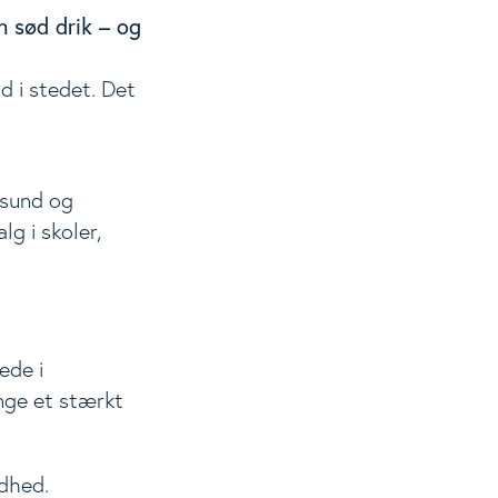
 sød drik – og
d i stedet. Det
 sund og
g i skoler,
ede i
unge et stærkt
dhed.