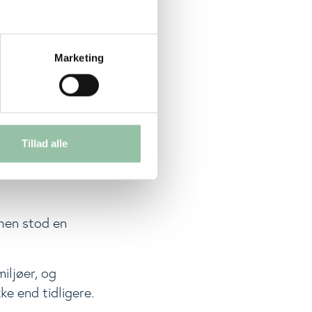
calciumbehov
Marketing
 større
dparten af de
Tillad alle
r. Men andre
hen stod en
iljøer, og
ke end tidligere.