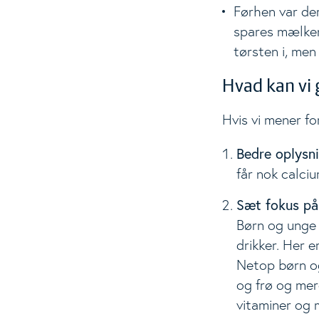
Førhen var der
spares mælken 
tørsten i, men
Hvad kan vi 
Hvis vi mener fo
Bedre oplysn
får nok calci
Sæt fokus på
Børn og unge 
drikker. Her er
Netop børn og
og frø og mer
vitaminer og m