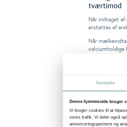
tværtimod
Når indtaget af
erstattes af and
Når mælkeindtage
calciumholdige 
beriget med calc
mælkprodukter ik
Tværtimod ligge
Samtykke
grøntsager, bæl
Det betyder, at
Denne hjemmeside bruger c
men ofte med pr
Vi bruger cookies til at tilpas
protein. Kombina
vores trafik. Vi deler også 
af søde drikke 
annonceringspartnere og anal