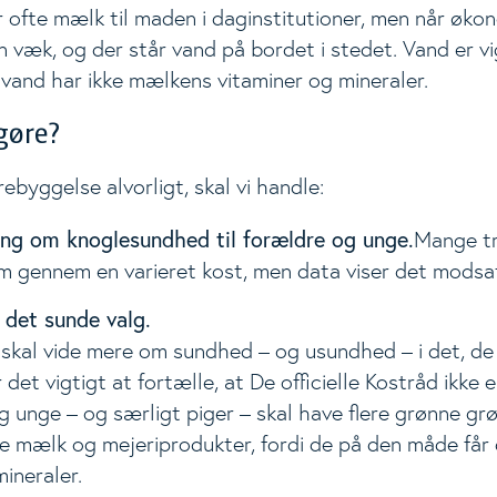
 ofte mælk til maden i daginstitutioner, men når øko
væk, og der står vand på bordet i stedet. Vand er vi
 vand har ikke mælkens vitaminer og mineraler.
gøre?
rebyggelse alvorligt, skal vi handle:
ing om knoglesundhed til forældre og unge.
Mange tr
um gennem en varieret kost, men data viser det modsa
 det sunde valg.
skal vide mere om sundhed – og usundhed – i det, de
 det vigtigt at fortælle, at De officielle Kostråd ikke er
 unge – og særligt piger – skal have flere grønne gr
e mælk og mejeriprodukter, fordi de på den måde får 
ineraler.