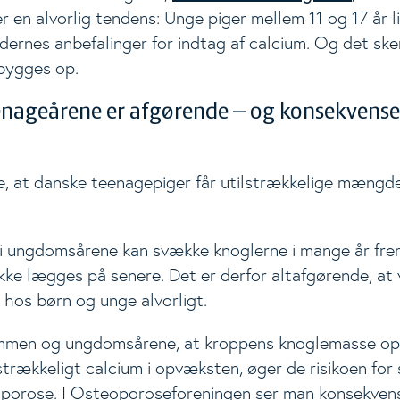
er en alvorlig tendens: Unge piger mellem 11 og 17 år l
rnes anbefalinger for indtag af calcium. Og det sker
bygges op.
eenageårene er afgørende – og konsekven
, at danske teenagepiger får utilstrækkelige mængd
m i ungdomsårene kan svække knoglerne i mange år fre
ke lægges på senere. Det er derfor altafgørende, at 
 hos børn og unge alvorligt.
ommen og ungdomsårene, at kroppens knoglemasse o
ilstrækkeligt calcium i opvæksten, øger de risikoen for
oporose. I Osteoporoseforeningen ser man konsekven