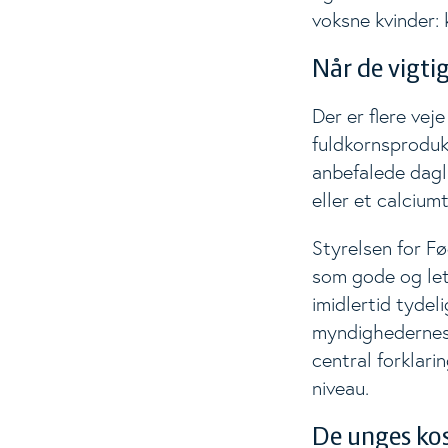
voksne kvinder: 
Når de vigti
Der er flere vej
fuldkornsproduk
anbefalede dagli
eller et calciumt
Styrelsen for F
som gode og let
imidlertid tydel
myndighedernes 
central forklari
niveau.
De unges ko