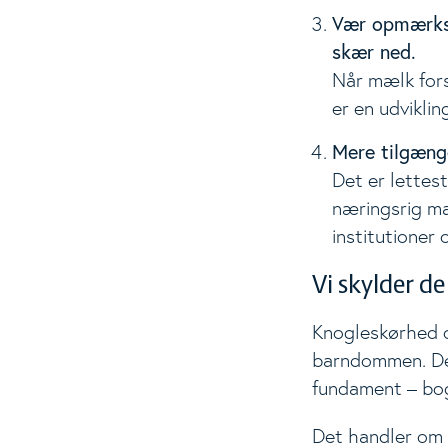
Vær opmærkso
skær ned.
Når mælk fors
er en udvikli
Mere tilgæng
Det er lettes
næringsrig ma
institutioner o
Vi skylder d
Knogleskørhed o
barndommen. Det 
fundament – bog
Det handler om 