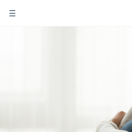
Navigation
Fødevarer
To
Energi og næringsstoffer
To
Beregnere
To
Kostanbefalinger
To
Livsstil
To