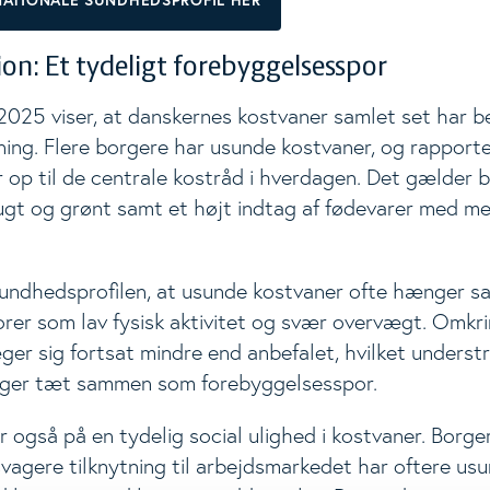
NATIONALE SUNDHEDSPROFIL HER
on: Et tydeligt forebyggelsesspor
2025 viser, at danskernes kostvaner samlet set har b
ning. Flere borgere har usunde kostvaner, og rapporte
 op til de centrale kostråd i hverdagen. Det gælder 
rugt og grønt samt et højt indtag af fødevarer med me
.
Sundhedsprofilen, at usunde kostvaner ofte hænger
orer som lav fysisk aktivitet og svær overvægt. Omkri
er sig fortsat mindre end anbefalet, hvilket understr
er tæt sammen som forebyggelsesspor.
 også på en tydelig social ulighed i kostvaner. Borg
vagere tilknytning til arbejdsmarkedet har oftere us