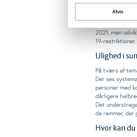
Derudover har 1
dage, og 10,8 %
Afvis
Samtidig ses der
2021, men udvikl
19-restriktioner.
Ulighed i su
På tværs af tem
Der ses systema
personer med ko
dårligere helbre
Det understrege
de rammer, der 
Hvor kan du