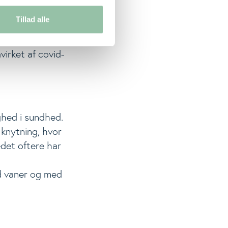
de seneste 14
Tillad alle
n smule siden
virket af covid-
ghed i sundhed.
lknytning, hvor
det oftere har
d vaner og med