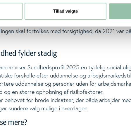
6,3 % været meget generet af søvnbesvær inden for 
 føler sig ensomme.
Tillad valgte
 tegn på, at ensomhed og social isolation er faldet e
ingen skal fortolkes med forsigtighed, da 2021 var på
ndhed fylder stadig
aerne viser Sundhedsprofil 2025 en tydelig social uli
tiske forskelle efter uddannelse og arbejdsmarkedsti
rtere uddannelse og personer uden for arbejdsmarke
d og en større ophobning af risikofaktorer.
r behovet for brede indsatser, der både arbejder me
gør sundere valg mulige i hverdagen.
 se mere?