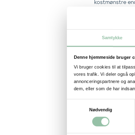
kostmønstre en
forebyggende in
rammer, der gør 
Der er også 
Samtykke
Selv om hovedud
Sundhedsprofil 
Denne hjemmeside bruger c
fald i andelen, 
Vi bruger cookies til at tilpas
tid. I 2025 oply
vores trafik. Vi deler også 
10 genstande i e
annonceringspartnere og anal
dem, eller som de har indsaml
Stress, søvn
Samtykkevalg
Sundhedsprofilen
Nødvendig
29,5 % har en h
52,0 %.