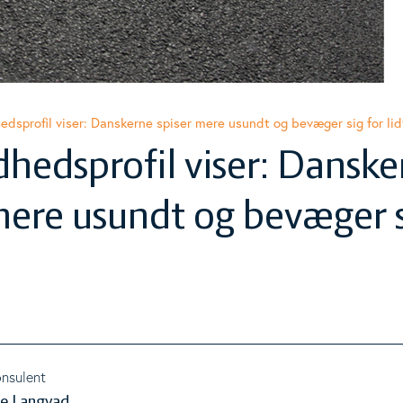
ggle Level
dsprofil viser: Danskerne spiser mere usundt og bevæger sig for lid
hedsprofil viser: Danske
ggle Level
mere usundt og bevæger s
nsulent
ne Langvad