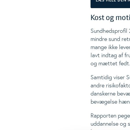
LÆS HELE DEN 
Kost og moti
Sundhedsprofil 
mindre sund ret
mange ikke lever
lavt indtag af f
og mættet fedt
Samtidig viser 
andre risikofakt
danskerne bevæg
bevægelse hæng
Rapporten peger
uddannelse og s