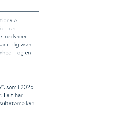
tionale
fordrer
de madvaner
amtidig viser
omhed – og en
”, som i 2025
 I alt har
esultaterne kan