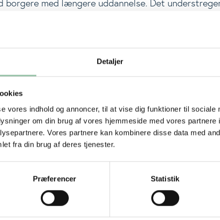
d borgere med længere uddannelse. Det understreger
dsatser, der både arbejder med viden om sund kost 
det lettere at træffe sundere valg i hverdagen.
positive sundhedstendenser
Detaljer
fordringen i denne omgang handler om kost og bevæ
2025 også positive tendenser på andre områder. Der e
ookies
der ryger dagligt, og et fald i andelen med et højt alk
se vores indhold og annoncer, til at vise dig funktioner til sociale
ser 10,5 % af voksne, at de ryger dagligt, og 14,4 % d
oplysninger om din brug af vores hjemmeside med vores partnere i
n typisk uge.
ysepartnere. Vores partnere kan kombinere disse data med andr
et fra din brug af deres tjenester.
 og ensomhed: Vigtige temaer – især for u
 viser samtidig, at flere belastninger fylder hos man
Præferencer
Statistik
øj score på stressskalaen, og blandt kvinder 16–24 år