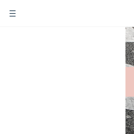
Navigation
Fødevarer
To
Energi og næringsstoffer
To
Beregnere
To
Kostanbefalinger
To
Livsstil
To