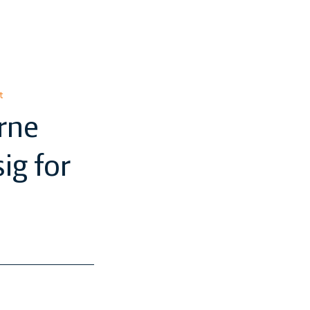
t
rne
ig for