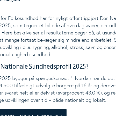
 for Folkesundhed har for nyligt offentliggjort Den Na
2025, som tegner et billede af hverdagsvaner, der ud
 Flere beskrivelser af resultaterne peger på, at usun
 at mange fortsat bevæger sig mindre end anbefalet. S
dvikling i bl.a. rygning, alkohol, stress, søvn og ens
social ulighed i sundhed.
 Nationale Sundhedsprofil 2025?
 2025 bygger på spørgeskemaet ”Hvordan har du det?
14.500 tilfældigt udvalgte borgere på 16 år og derover.
 svaret helt eller delvist (svarprocent 43,0 %), og r
lge udviklingen over tid – både nationalt og lokalt.