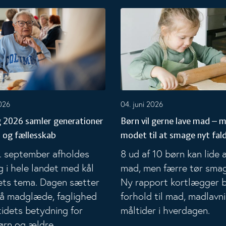
026 samler generationer om mad og fællesskab
Børn vil gerne lave mad – men 
2026
04. juni 2026
2026 samler generationer
Børn vil gerne lave mad – 
og fællesskab
modet til at smage nyt fal
. september afholdes
8 ud af 10 børn kan lide 
i hele landet med kål
mad, men færre tør smag
ets tema. Dagen sætter
Ny rapport kortlægger 
på madglæde, faglighed
forhold til mad, madlavn
idets betydning for
måltider i hverdagen.
ørn og ældre.