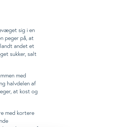
evæget sig i en
n peger på, at
blandt andet et
get sukker, salt
 sammen med
ng halvdelen af
eger, at kost og
ere med kortere
unde