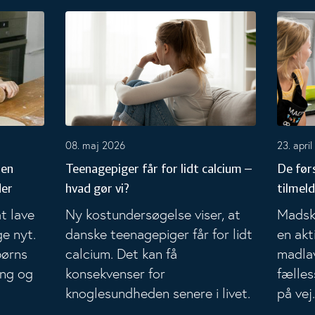
modet til at smage nyt falder
Teenagepiger får for lidt calcium – hvad gør vi?
De først
08. maj 2026
23. apri
men
Teenagepiger får for lidt calcium –
De før
der
hvad gør vi?
tilmeld
at lave
Ny kostundersøgelse viser, at
Madsko
e nyt.
danske teenagepiger får for lidt
en akt
børns
calcium. Det kan få
madla
ing og
konsekvenser for
fælles
knoglesundheden senere i livet.
på vej.