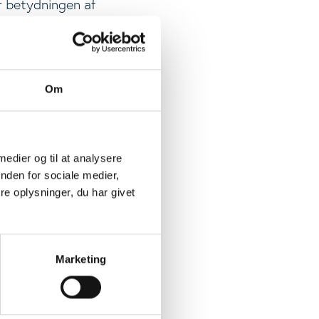
 betydningen af
og med de
Om
gelse, viser
r fx et fortsat
oholforbrug over
 medier og til at analysere
rikker mere end
nden for sociale medier,
e oplysninger, du har givet
nge kvinder
ge danskere.
Marketing
 gælder det