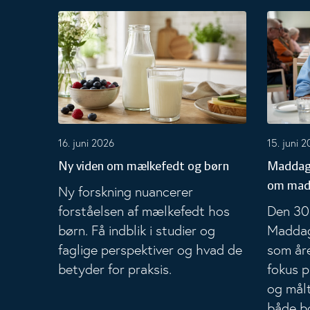
Ny viden om mælkefedt og børn
Maddag 2
16. juni 2026
15. juni 
Ny viden om mælkefedt og børn
Maddag 
om mad 
Ny forskning nuancerer
forståelsen af mælkefedt hos
Den 30
børn. Få indblik i studier og
Maddag 
faglige perspektiver og hvad de
som år
betyder for praksis.
fokus 
og målt
både b