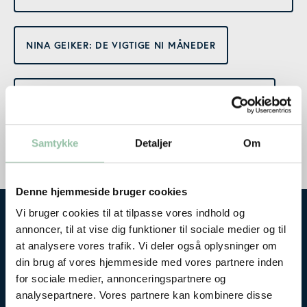
NINA GEIKER: DE VIGTIGE NI MÅNEDER
SUSANNE HEDE: SUNDHEDSPLEJERSKENS ROLLE
Samtykke
Detaljer
Om
TINE CURTIS: BØRNELIV I SUND BALANCE
Denne hjemmeside bruger cookies
Vi bruger cookies til at tilpasse vores indhold og
Se tidligere afholdte Sunde Børn
annoncer, til at vise dig funktioner til sociale medier og til
konferencer her...
at analysere vores trafik. Vi deler også oplysninger om
din brug af vores hjemmeside med vores partnere inden
for sociale medier, annonceringspartnere og
Sunde Børn konferencen 2020
analysepartnere. Vores partnere kan kombinere disse