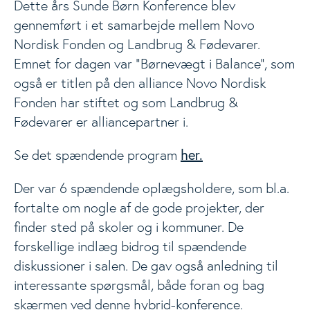
Dette års Sunde Børn Konference blev
gennemført i et samarbejde mellem Novo
Temamøde for Ernærings- og sundhedsstuderende
Nordisk Fonden og Landbrug & Fødevarer.
Emnet for dagen var ”Børnevægt i Balance”, som
Andre tidligere events
også er titlen på den alliance Novo Nordisk
Fonden har stiftet og som Landbrug &
Analyser
Fødevarer er alliancepartner i.
her.
Se det spændende program
Der var 6 spændende oplægsholdere, som bl.a.
fortalte om nogle af de gode projekter, der
finder sted på skoler og i kommuner. De
forskellige indlæg bidrog til spændende
diskussioner i salen. De gav også anledning til
interessante spørgsmål, både foran og bag
skærmen ved denne hybrid-konference.