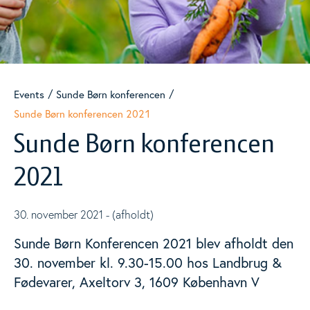
Materialer
Togg
Nyheder
Events
Sunde Børn konferencen
Sunde Børn konferencen 2021
Events
Sunde Børn konferencen
Togg
2021
Ernæringsfokuskonferencen
Togg
30. november 2021
- (afholdt)
Sunde Børn konferencen
Togg
Sunde Børn Konferencen 2021 blev afholdt den
Sunde børn konferencen 2026
30. november kl. 9.30-15.00 hos Landbrug &
Fødevarer, Axeltorv 3, 1609 København V
Podcasts