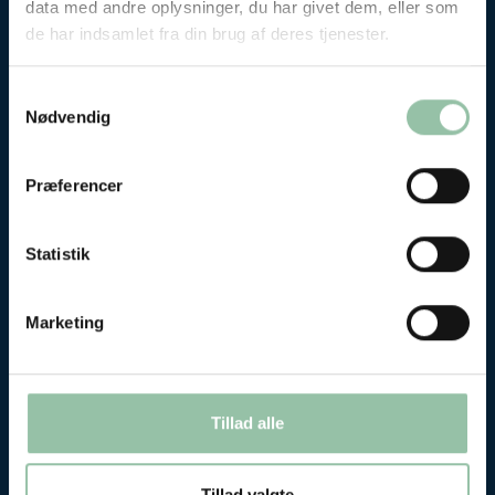
data med andre oplysninger, du har givet dem, eller som
de har indsamlet fra din brug af deres tjenester.
Samtykkevalg
Nødvendig
Præferencer
Statistik
Sunde Børn konferencen 2020
Den virtuelle konference bestod af
Marketing
spændende artikler, en podcast og et
webinar, hvor deltagerne kunne ”møde”
forfatterne og stille spørgsmål. Læs
Tillad alle
mere her.
Tillad valgte