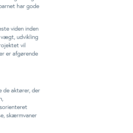
 barnet har gode
ste viden inden
vægt, udvikling
ojektet vil
der er afgørende
e de aktører, der
n,
sorienteret
lse, skærmvaner