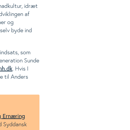
 madkultur, idræt
viklingen af
ner og
selv byde ind
n indsats, som
 Generation Sunde
nh.dk
. Hvis I
e til Anders
g Ernæring
d Syddansk