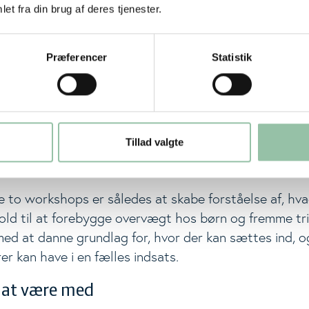
e organisationer, virksomheder og myndigheder, der har 
et fra din brug af deres tjenester.
e projektet og som vil være med til at skabe en fælle
t forståelse af, hvad der har betydning i en dansk ko
Præferencer
Statistik
. november 2022: Muligheder for indsatser der fremmer tr
kshop vil vi identificere oplagte områder, hvor der k
Tillad valgte
bes forandringer, som kan bidrage til at øge børns tri
 øger risikoen for overvægt blandt børn.
 to workshops er således at skabe forståelse af, hva
old til at forebygge overvægt hos børn og fremme triv
ed at danne grundlag for, hvor der kan sættes ind, og
er kan have i en fælles indsats.
l at være med