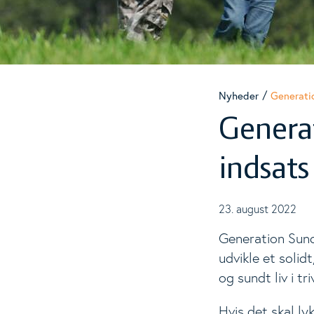
Materialer
To
Nyheder
Nyheder
Generatio
Generat
Events
To
indsats
Analyser
23. august 2022
Generation Sunde
udvikle et solid
og sundt liv i tr
Hvis det skal ly