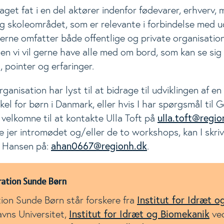
taget fat i en del aktører indenfor fødevarer, erhverv,
 skoleområdet, som er relevante i forbindelse med ud
rerne omfatter både offentlige og private organisatio
n vi vil gerne have alle med om bord, som kan se sig 
, pointer og erfaringer.
rganisation har lyst til at bidrage til udviklingen af e
kel for børn i Danmark, eller hvis I har spørgsmål til
ulla.toft@regio
 velkomne til at kontakte Ulla Toft på
de jer intromødet og/eller de to workshops, kan I skriv
ahan0667@regionh.dk
b Hansen på:
.
ation Sunde Børn
Institut for Idræt o
ion Sunde Børn står forskere fra
Institut for Idræt og Biomekanik
vns Universitet,
ve