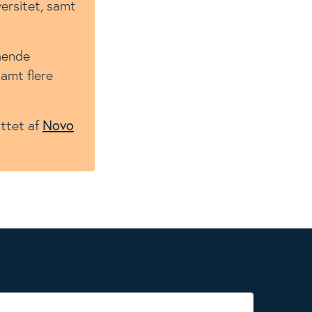
ersitet, samt
ående
samt flere
Novo
øttet af