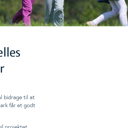
lles
r
 bidrage til at
mark får et godt
il projektet