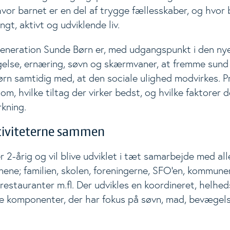
hvor barnet er en del af trygge fællesskaber, og hvor
ngt, aktivt og udviklende liv.
neration Sunde Børn er, med udgangspunkt i den nye
else, ernæring, søvn og skærmvaner, at fremme sund 
ørn samtidig med, at den sociale ulighed modvirkes. Pr
 om, hvilke tiltag der virker bedst, og hvilke faktorer 
rkning.
tiviteterne sammen
r 2-årig og vil blive udviklet i tæt samarbejde med all
ene; familien, skolen, foreningerne, SFO'en, kommune
estauranter m.fl. Der udvikles en koordineret, helhed
re komponenter, der har fokus på søvn, mad, bevæge