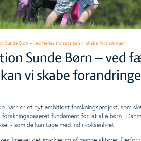
ggle Level
n Sunde Børn – ved fælles indsats kan vi skabe forandringer
ion Sunde Børn – ved fæ
ggle Level
 kan vi skabe forandringe
 Børn er et nyt ambitiøst forskningsprojekt, som skal
t, forskningsbaseret fundament for, at alle børn i Dan
ivsel - som de kan tage med ind i voksenlivet.
kkes, kræver det involvering af mange aktører. Derfor v