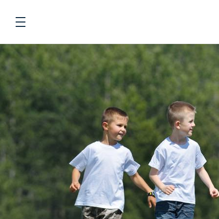
Navigation
Fødevarer
To
Energi og næringsstoffer
To
Beregnere
To
Kostanbefalinger
To
Livsstil
To