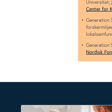
Universitet,
Center for 
Generation 
forskermiljø
lokalsamfun
Generation S
Nordisk Fo
Børn