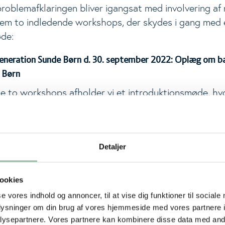
roblemafklaringen bliver igangsat med involvering af 
em to indledende workshops, der skydes i gang med 
de:
 Generation Sunde Børn d. 30. september 2022: Oplæg om b
 Børn
de to workshops afholder vi et introduktionsmøde, hv
nior Vice President i Novo Nordisk Fonden, gennemgå
lgende beskriver professor Ulla Toft fra Center for Kl
, Frederiksberg Hospital, Generation Sunde Børn og
Detaljer
tningsvis vil der være tid til spørgsmål.
 oktober 2022: Hvad er årsagerne til overvægt hos børn?
ookies
il vi i fællesskab opbygge en forståelse af alt det, d
se vores indhold og annoncer, til at vise dig funktioner til sociale
old til udvikling af overvægt hos børn i Danmark. Udvi
oplysninger om din brug af vores hjemmeside med vores partnere i
irket af mange faktorer og mange aktører har betydn
ysepartnere. Vores partnere kan kombinere disse data med andr