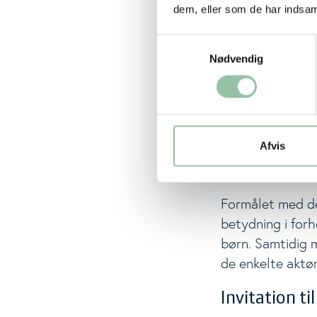
inviterer vi all
dem, eller som de har indsaml
med til at præg
Samtykkevalg
helhedsorientere
Nødvendig
Workshop 2, d. 24
vægt
På den anden wor
Afvis
indsatser og ska
de faktorer, der
Formålet med de
betydning i forh
børn. Samtidig m
de enkelte aktør
Invitation ti