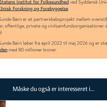
Statens Institut for Folkesundhed
ved Syddansk Univ
Klinisk Forskning og Forebyggelse
.
Sunde Børn er et partnerskabsprojekt mellem ovenst
er, offentlige, private og civilsamfundsorganisationer 
d
unde Børn løber fra april 2022 til maj 2026 og er st
nden
med 80 millioner kroner.
Måske du også er interesseret i...