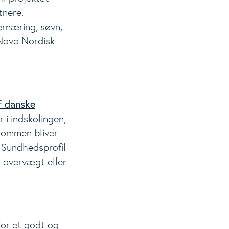
tnere.
rnæring, søvn,
 Novo Nordisk
f danske
r i indskolingen,
dommen bliver
 Sundhedsprofil
d overvægt eller
or et godt og