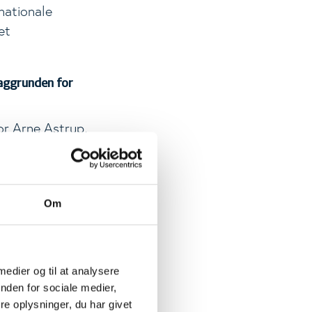
nationale
et
aggrunden for
or Arne Astrup,
r evidensen på
inisk Forskning
 baggrunden for
Om
er har
 medier og til at analysere
klingen af
nden for sociale medier,
ing. Derfor
e oplysninger, du har givet