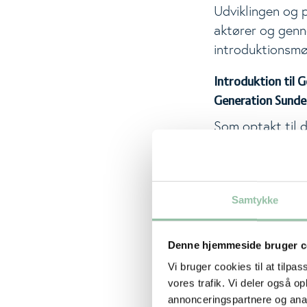
Udviklingen og p
aktører og genn
introduktionsmø
Introduktion til
Generation Sunde
Som optakt til 
professor og Se
området. Efterfø
og Forebyggelse
Samtykke
indsatsen. Afslu
Workshop 1, d. 6.
Denne hjemmeside bruger c
På workshoppen v
Vi bruger cookies til at tilpas
betydning i forh
vores trafik. Vi deler også 
overvægt er påv
annonceringspartnere og anal