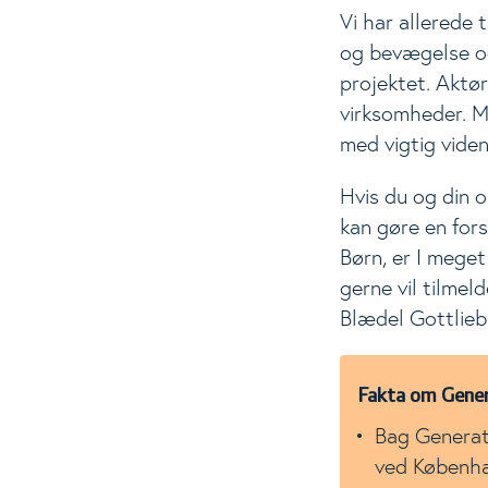
Vi har allerede 
og bevægelse og
projektet. Aktø
virksomheder. Me
med vigtig viden
Hvis du og din o
kan gøre en fors
Børn, er I meget
gerne vil tilmel
Blædel Gottlie
Fakta om Gener
Bag Generat
ved Københa