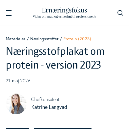
Søg
Navigation
Fødevarer
Materialer
Næringsstoffer
Protein (2023)
Togg
Næringsstofplakat om
Energi og næringsstoffer
Togg
protein - version 2023
Beregnere
21. maj 2026
Togg
Kostanbefalinger
Chefkonsulent
Togg
Katrine Langvad
Livsstil
Togg