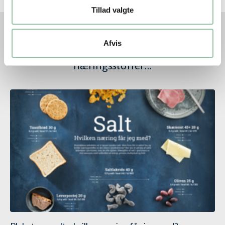
Tillad valgte
Afvis
Se også vores andre plakater om
næringsstoffer...
Plakat om salt - hvilken næring får jeg med?