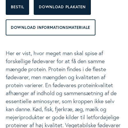
BESTIL
DOWNLOAD PLAKATEN
Materialer
Togg
DOWNLOAD INFORMATIONSMATERIALE
Vidste du at...
Kostanbefalinger
Her er vist, hvor meget man skal spise af
forskellige fødevarer for at få den samme
Fødevarer
mængde protein. Protein findes i de fleste
fødevarer, men mængden og kvaliteten af
Næringsstoffer
protein varierer. En fødevares proteinkvalitet
afhænger af indhold og sammensætning af de
Opskrifter
essentielle aminosyrer, som kroppen ikke selv
kan danne. Kød, fisk, fjerkræ, æg, mælk og
mejeriprodukter er gode kilder til letfordøjelige
Nyheder
proteiner af høj kvalitet. Vegetabilske fødevarer