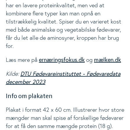
har en lavere proteinkvalitet, men ved at
Events
kombinere flere typer kan man opnå en
Togg
tilstrækkelig kvalitet. Spiser du en varieret kost
med både animalske og vegetabilske fødevarer,
Analyser
får du let alle de aminosyrer, kroppen har brug
for.
ernæringsfokus.dk
mælken.dk
Læs mere på
og
DTU Fødevareinstituttet - Fødevaredata
Kilde:
december 2023
Info om plakaten
Plakat i format 42 x 60 cm. Illustrerer hvor store
mængder man skal spise af forskellige fødevarer
for at få den samme mængde protein (18 g).