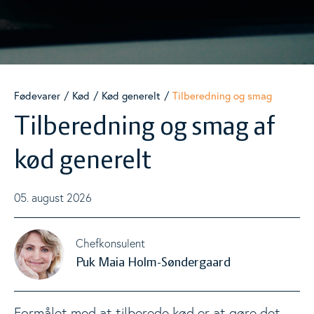
Kød
Togg
Kød generelt
Fødevarer
Kød
Kød generelt
Tilberedning og smag
Grisekød
Tilberedning og smag af
Okse- og kalvekød
kød generelt
Fjerkræ
05. august 2026
Kødfaktoren
Mælk og mejeriprodukter
Chefkonsulent
Togg
Puk Maia Holm-Søndergaard
Æg
Togg
Formålet med at tilberede kød er at gøre det