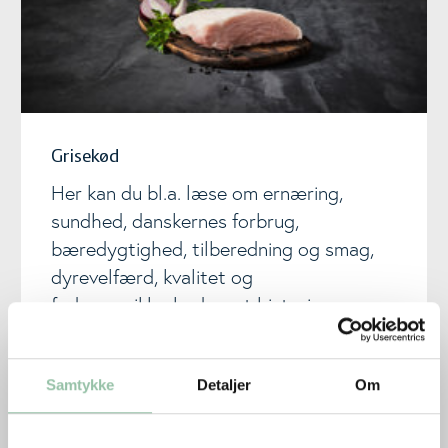
Grisekød
Her kan du bl.a. læse om ernæring,
sundhed, danskernes forbrug,
bæredygtighed, tilberedning og smag,
dyrevelfærd, kvalitet og
fødevaresikkerhed samt historie.
Samtykke
Detaljer
Om
Okse- og kalvekød