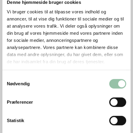
Denne hjemmeside bruger cookies
Vi bruger cookies til at tilpasse vores indhold og
annoncer, til at vise dig funktioner til sociale medier og til
at analysere vores trafik. Vi deler også oplysninger om
din brug af vores hjemmeside med vores partnere inden
for sociale medier, annonceringspartnere og
analysepartnere. Vores partnere kan kombinere disse
data med andre oplysninger, du har givet dem, eller som
de har indsamlet fra din brug af deres tjenester.
Okse- og kalvekød
Okse- og kalvekød er næringsrigt og
Samtykkevalg
smagfuldt og indgår i mange velkendte
Nødvendig
retter. Læs om ernæring, sundhed,
bæredygtighed, tilberedning,
Præferencer
dyrevelfærd m.m.
Statistik