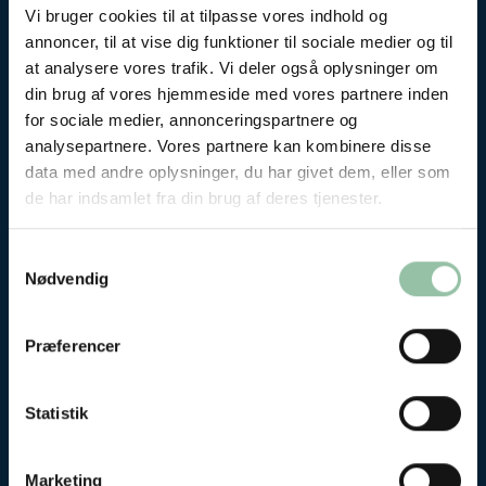
Vi bruger cookies til at tilpasse vores indhold og
få tips til gode spisevaner. Se også en
annoncer, til at vise dig funktioner til sociale medier og til
tabel over energiindhold i forskellige
at analysere vores trafik. Vi deler også oplysninger om
fødevarer og få konkrete
din brug af vores hjemmeside med vores partnere inden
dagskostforslag.
for sociale medier, annonceringspartnere og
analysepartnere. Vores partnere kan kombinere disse
data med andre oplysninger, du har givet dem, eller som
de har indsamlet fra din brug af deres tjenester.
Fysisk aktivitet
Samtykkevalg
Nødvendig
Præferencer
Statistik
Marketing