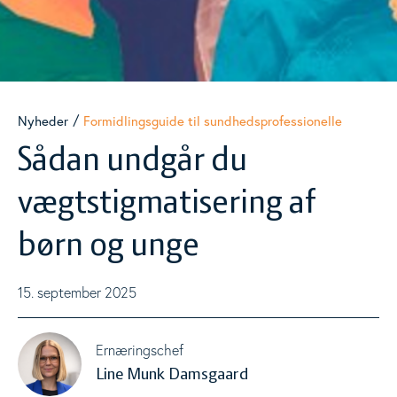
Materialer
Togg
Nyheder
Nyheder
Formidlingsguide til sundhedsprofessionelle
Sådan undgår du
Events
Togg
vægtstigmatisering af
Analyser
børn og unge
15. september 2025
Ernæringschef
Line Munk Damsgaard