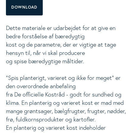
DOWNLOAD
Materialer
Togg
Dette materiale er udarbejdet for at give en
Vidste du at...
bedre forståelse af bæredygtig
kost og de parametre, der er vigtige at tage
Kostanbefalinger
hensyn til, når vi skal producere
og spise bæredygtige måltider.
Fødevarer
”Spis planterigt, varieret og ikke for meget” er
den overordnede anbefaling
Næringsstoffer
fra De officielle Kostråd - godt for sundhed og
klima. En planterig og varieret kost er mad med
Opskrifter
mange grøntsager, bælgfrugter, frugter, nødder,
frø, fuldkornsprodukter og kartofler.
Nyheder
En planterig og varieret kost indeholder