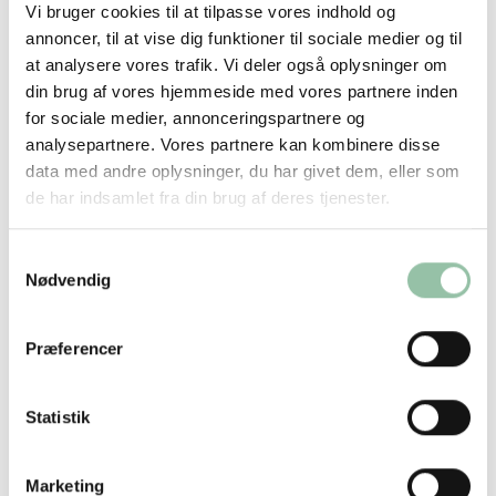
Landbrugsorganisation (FAO) er den
Vi bruger cookies til at tilpasse vores indhold og
annoncer, til at vise dig funktioner til sociale medier og til
bæredygtige kost defineret ud fra fire
at analysere vores trafik. Vi deler også oplysninger om
parametre.
din brug af vores hjemmeside med vores partnere inden
for sociale medier, annonceringspartnere og
Kosten skal være:
analysepartnere. Vores partnere kan kombinere disse
• Ernæringsmæssig tilstrækkelig, sikker og sund
data med andre oplysninger, du har givet dem, eller som
• Økonomisk tilgængelig for alle
de har indsamlet fra din brug af deres tjenester.
• Kulturelt acceptabel
• Beskyttende og respektfuld overfor klima og
Samtykkevalg
Nødvendig
miljø
Det er vigtigt at tænke alle parametre ind, når
Præferencer
bæredygtige måltider produceres og
italesættes. Hvad der på papiret ser ud til at
Statistik
være sundt, er ikke nødvendigvis til at betale
eller tilgængelig for den enkelte.
Marketing