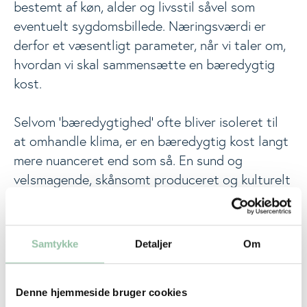
bestemt af køn, alder og livsstil såvel som
eventuelt sygdomsbillede. Næringsværdi er
derfor et væsentligt parameter, når vi taler om,
hvordan vi skal sammensætte en bæredygtig
kost.
Selvom ’bæredygtighed’ ofte bliver isoleret til
at omhandle klima, er en bæredygtig kost langt
mere nuanceret end som så. En sund og
velsmagende, skånsomt produceret og kulturelt
passende kost er nemlig også en del af
definitionen på det, vi kan betragte som en
bæredygtig kost. De følgende sider beskriver
Samtykke
Detaljer
Om
nogle grundlæggende, simple principper for en
bæredygtig produktion og forbrug af mad.
I følge FN´s Fødevare- og
Denne hjemmeside bruger cookies