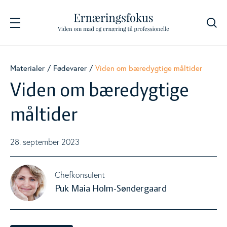
Søg
Navigation
Fødevarer
Materialer
Fødevarer
Viden om bæredygtige måltider
Togg
Viden om bæredygtige
Energi og næringsstoffer
Togg
måltider
Beregnere
28. september 2023
Togg
Kostanbefalinger
Chefkonsulent
Togg
Puk Maia Holm-Søndergaard
Livsstil
Togg