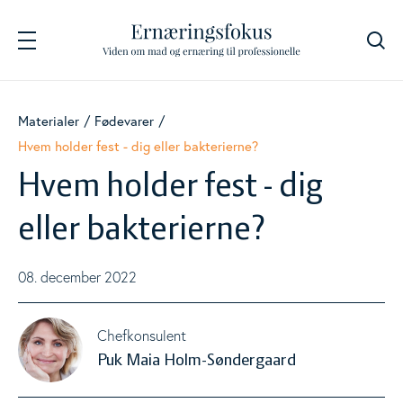
Søg
Navigation
Fødevarer
Materialer
Fødevarer
Togg
Hvem holder fest - dig eller bakterierne?
Energi og næringsstoffer
Hvem holder fest - dig
Togg
eller bakterierne?
Beregnere
Togg
08. december 2022
Kostanbefalinger
Togg
Chefkonsulent
Puk Maia Holm-Søndergaard
Livsstil
Togg