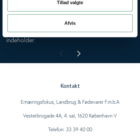
Tillad valgte
Fødevarematricer er et begreb indenfor
forskningen der peger på, at den
sundhedsmæssige effekt ikke alene kan
Afvis
tilskrives de næringsstoffer fødevaren
indeholder.
Kontakt
Ernæringsfokus, Landbrug & Fødevarer F.m.b.A
Vesterbrogade 4A, 4. sal, 1620 København V
Telefon: 33 39 40 00