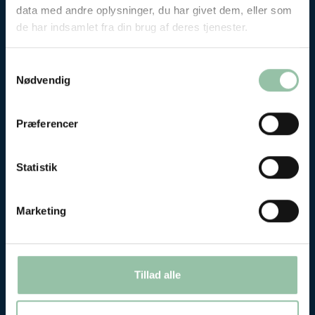
data med andre oplysninger, du har givet dem, eller som
de har indsamlet fra din brug af deres tjenester.
Se også vores andre materialer om
fødevarer...
Samtykkevalg
Nødvendig
Fødevarematricer - når fødevarer er mere end næringsstoffer
Præferencer
Statistik
Marketing
Tillad alle
Fødevarematricer - når fødevarer er mere end
næringsstoffer