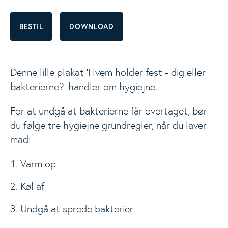
Materialer
BESTIL
DOWNLOAD
Togg
Vidste du at...
Denne lille plakat 'Hvem holder fest - dig eller
bakterierne?' handler om hygiejne.
Kostanbefalinger
For at undgå at bakterierne får overtaget, bør
Fødevarer
du følge tre hygiejne grundregler, når du laver
mad:
Næringsstoffer
Varm op
Opskrifter
Køl af
Undgå at sprede bakterier
Nyheder