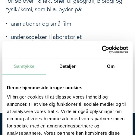
forløb over 18 lektioner til geografi, biologi og
fysik/kemi, som bl.a. byder på:
animationer og små film
undersøgelser i laboratoriet
cases
modelleringsøvelser
Samtykke
Detaljer
Om
quizzer
Denne hjemmeside bruger cookies
Læs mere og find materialet på
Vi bruger cookies til at tilpasse vores indhold og
Fødevarestyrelsens hjemmeside her
annoncer, til at vise dig funktioner til sociale medier og til
at analysere vores trafik. Vi deler også oplysninger om
din brug af vores hjemmeside med vores partnere inden
Måske du også er interesseret i...
for sociale medier, annonceringspartnere og
analysepartnere. Vores partnere kan kombinere disse