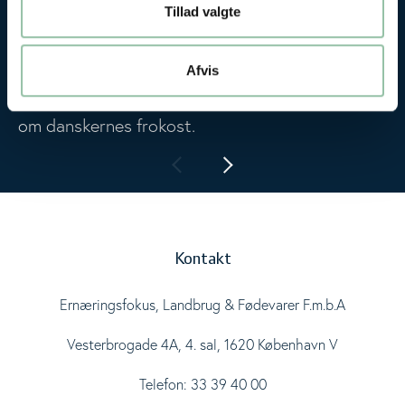
Tillad valgte
danskernes frokost
Denne markedsanalyse undersøger danskernes
Afvis
aktuelle frokostvaner i 2023, 2024 og 2025
både ift. madvalg, vaner og adfærd. Læs mere
om danskernes frokost.
Kontakt
Ernæringsfokus, Landbrug & Fødevarer F.m.b.A
Vesterbrogade 4A, 4. sal, 1620 København V
Telefon: 33 39 40 00