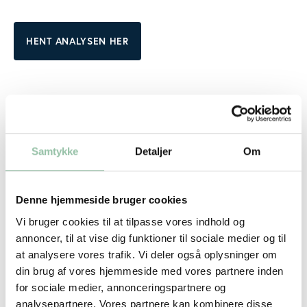
HENT ANALYSEN HER
Hvad er de vigtigste parametre for valg af fødevarer?
Samtykke
Detaljer
Om
Hvordan har danskernes forbrug ændret sig?
Spiller dyrevelfærd nogen rolle i valget?
Denne hjemmeside bruger cookies
Vi bruger cookies til at tilpasse vores indhold og
Er der forskel på aldersgruppernes prioriteringer?
annoncer, til at vise dig funktioner til sociale medier og til
at analysere vores trafik. Vi deler også oplysninger om
din brug af vores hjemmeside med vores partnere inden
Hvorfor køber danskerne danske fødevarer?
for sociale medier, annonceringspartnere og
analysepartnere. Vores partnere kan kombinere disse