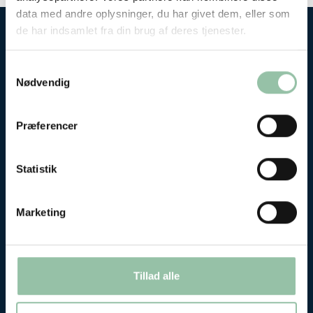
data med andre oplysninger, du har givet dem, eller som
de har indsamlet fra din brug af deres tjenester.
Se de seneste analyser om danskernes
Samtykkevalg
forbrug…
Nødvendig
Rugbrød, grønt og pålæg dominerer fortsat danskernes frokost
Præferencer
Statistik
Marketing
Tillad alle
Rugbrød, grønt og pålæg dominerer fortsat